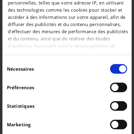
personnelles, telles que votre adresse IP, en utilisant
des technologies comme les cookies pour stocker et
accéder à des informations sur votre appareil, afin de
diffuser des publicités et du contenu personnalisés,
d'effectuer des mesures de performance des publicités
et du contenu, ainsi que de réaliser des études
NISSAN JUKE
NISSAN JUKE
Acenta |1.0 DIG-T 117cv | Caméra | Clim Auto | Capteurs Ar | Bluetooth
d’audience, favorisant ainsi le développement de
|
|
services. Vous avez le choix quant à l'utilisation de vos
13.290 EUR
98.190 km
21.990 EUR
17.914 km
données et à leurs finalités. Vous pouvez modifier ou
Sélection
retirer votre consentement à tout moment en
Nécessaires
du
consultant la Déclaration relative aux cookies ou en
consentement
cliquant sur l'icône de confidentialité.
Préférences
Si vous le permettez, nous aimerions également :
Collecter des informations sur votre localisation
Statistiques
géographique qui peuvent être précises à plusieurs
mètres près
Marketing
Identifier votre appareil en l'analysant
activement pour en relever les caractéristiques