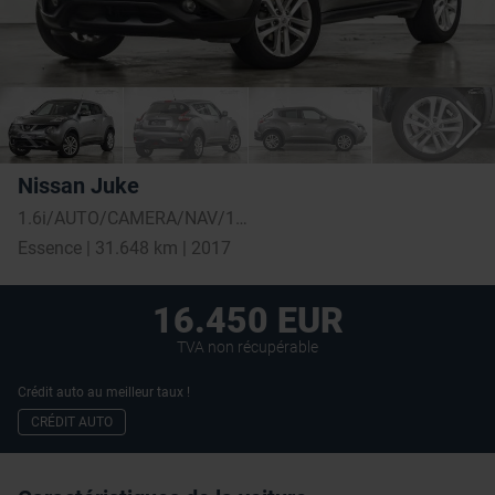
Nissan Juke
1.6i/AUTO/CAMERA/NAV/12M GARANTIE
Essence | 31.648 km | 2017
16.450 EUR
TVA non récupérable
Crédit auto au meilleur taux !
CRÉDIT AUTO