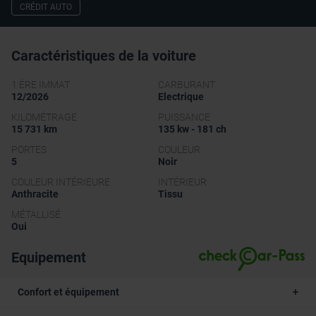
CRÉDIT AUTO
Caractéristiques de la voiture
1 ÉRE IMMAT
CARBURANT
12/2026
Electrique
KILOMÉTRAGE
PUISSANCE
15 731 km
135 kw - 181 ch
PORTES
COULEUR
5
Noir
COULEUR INTÉRIEURE
INTÉRIEUR
Anthracite
Tissu
MÉTALLISÉ
Oui
Equipement
Confort et équipement