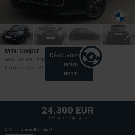
MINI Cooper
Découvrez
GPS DAB PDC Applecp verw zetels
notre
Electrique | 15.731 km | 2026
essai
24.300 EUR
TVA non récupérable
Crédit auto au meilleur taux !