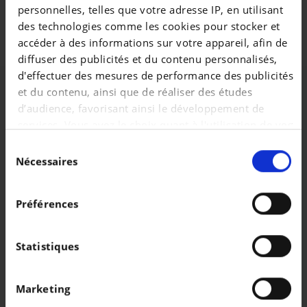
vergrendeling bij wegrijden\r\n09PB Pack
personnelles, telles que votre adresse IP, en utilisant
Premium\r\nA050 AGM-accu 50 Ah\r\nBattery Health
des technologies comme les cookies pour stocker et
Quick Report 100% 19/02/2026
accéder à des informations sur votre appareil, afin de
diffuser des publicités et du contenu personnalisés,
d'effectuer des mesures de performance des publicités
et du contenu, ainsi que de réaliser des études
d’audience, favorisant ainsi le développement de
services. Vous avez le choix quant à l'utilisation de vos
données et à leurs finalités. Vous pouvez modifier ou
Sélection
retirer votre consentement à tout moment en
Nécessaires
du
consultant la Déclaration relative aux cookies ou en
consentement
cliquant sur l'icône de confidentialité.
Préférences
Si vous le permettez, nous aimerions également :
Collecter des informations sur votre localisation
Statistiques
géographique qui peuvent être précises à plusieurs
mètres près
Véhicules similaires
Marketing
Identifier votre appareil en l'analysant