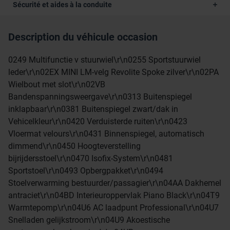
Sécurité et aides à la conduite
Description du véhicule occasion
0249 Multifunctie v stuurwiel\r\n0255 Sportstuurwiel
leder\r\n02EX MINI LM-velg Revolite Spoke zilver\r\n02PA
Wielbout met slot\r\n02VB
Bandenspanningsweergave\r\n0313 Buitenspiegel
inklapbaar\r\n0381 Buitenspiegel zwart/dak in
Vehicelkleur\r\n0420 Verduisterde ruiten\r\n0423
Vloermat velours\r\n0431 Binnenspiegel, automatisch
dimmend\r\n0450 Hoogteverstelling
bijrijdersstoel\r\n0470 Isofix-System\r\n0481
Sportstoel\r\n0493 Opbergpakket\r\n0494
Stoelverwarming bestuurder/passagier\r\n04AA Dakhemel
antraciet\r\n04BD Interieuroppervlak Piano Black\r\n04T9
Warmtepomp\r\n04U6 AC laadpunt Professional\r\n04U7
Snelladen gelijkstroom\r\n04U9 Akoestische