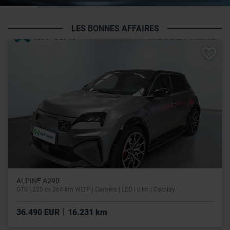
LES BONNES AFFAIRES
ALPINE A290
GTS | 220 cv 364 km WLTP | Caméra | LED | clim | Carplay
|
36.490 EUR
16.231 km