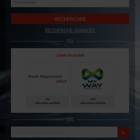
RECHERCHER
RECHERCHE AVANCÉE
OU
Labels de qualité
84
720
véhicules certifiés
véhicules certifiés
OU