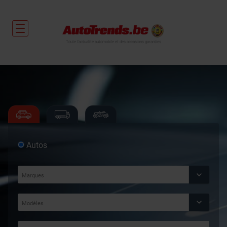
Toute l'actualité automobile et des occasions garanties
Autos