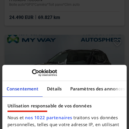
Boite auto*GPS*Caméra*Toit pano*Clim auto
|
24.490 EUR
69.827 km
Consentement
Détails
Paramètres des annonces
Utilisation responsable de vos données
VOLKSWAGEN T-CROSS
Nous et
nos 1022 partenaires
traitons vos données
T-Cross 1.0 TSI Life OPF
personnelles, telles que votre adresse IP, en utilisant