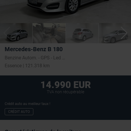
Mercedes-Benz B 180
Benzine Autom. - GPS - Led - Topstaat!
Essence | 121.318 km
14.990 EUR
TVA non récupérable
Crédit auto au meilleur taux !
CRÉDIT AUTO