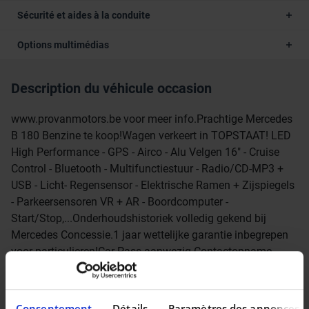
Sécurité et aides à la conduite
Options multimédias
Description du véhicule occasion
www.provanmotors.be voor meer info.Prachtige Mercedes
B 180 Benzine te koop!Wagen verkeert in TOPSTAAT! LED
High Performance - GPS - Airco - Alu Velgen 16" - Cruise
Control - Bluetooth - Multifunctiestuur - Radio/CD-MP3 +
USB - Licht- Regensensor - Elektrische Ramen + Zijspiegels
- Parkeersensoren VR + AR - Boordcomputer -
Start/Stop,...Onderhoudshistoriek volledig gekend bij
Mercedes Concessie.1 jaar wettelijke garantie inbegrepen
voor particulieren!Car-Pass aanwezig.Contactopname
regio Gent : 0032(0) 498 52 72 24 op 100m van de
MAKRO!
Consentement
Détails
Paramètres des annonces