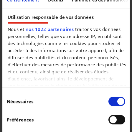
Utilisation responsable de vos données
Nous et
nos 1022 partenaires
traitons vos données
personnelles, telles que votre adresse IP, en utilisant
des technologies comme les cookies pour stocker et
accéder à des informations sur votre appareil, afin de
diffuser des publicités et du contenu personnalisés,
d'effectuer des mesures de performance des publicités
et du contenu, ainsi que de réaliser des études
d’audience, favorisant ainsi le développement de
services. Vous avez le choix quant à l'utilisation de vos
Véhicules similaires
données et à leurs finalités. Vous pouvez modifier ou
Sélection
retirer votre consentement à tout moment en
Nécessaires
du
consultant la Déclaration relative aux cookies ou en
consentement
cliquant sur l'icône de confidentialité.
Préférences
Si vous le permettez, nous aimerions également :