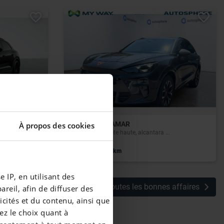
CUPRA TERRAMAR
À propos des cookies
Gps, affichage tête haute, alcantara ...
|
41.990 EUR
1 km
 IP, en utilisant des
Voir toutes les bonnes affaires
reil, afin de diffuser des
cités et du contenu, ainsi que
ez le choix quant à