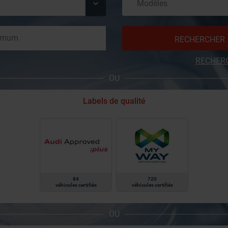
RECHERCHER
RECHER
OU
Labels de qualité
84
720
véhicules certifiés
véhicules certifiés
OU