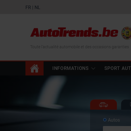
FR
|
NL
Toute l'actualité automobile et des occasions garanties
INFORMATIONS
SPORT AU
Autos