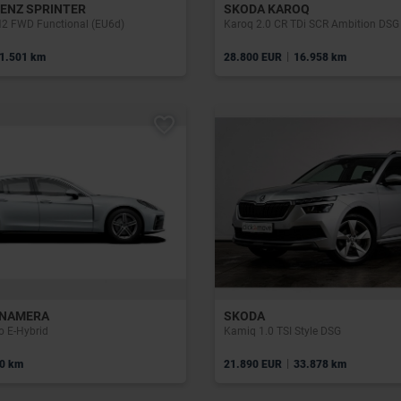
ENZ SPRINTER
SKODA KAROQ
H2 FWD Functional (EU6d)
Karoq 2.0 CR TDi SCR Ambition DSG
|
1.501 km
28.800 EUR
16.958 km
ANAMERA
SKODA
 E-Hybrid
Kamiq 1.0 TSI Style DSG
|
0 km
21.890 EUR
33.878 km