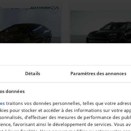
SCAN
PORSCHE MACAN
Détails
Paramètres des annonces
Macan
|
 km
109.499 EUR
0 km
vos données
res
traitons vos données personnelles, telles que votre adresse
es pour stocker et accéder à des informations sur votre appa
sonnalisés, d'effectuer des mesures de performance des publi
ience, favorisant ainsi le développement de services. Vous av