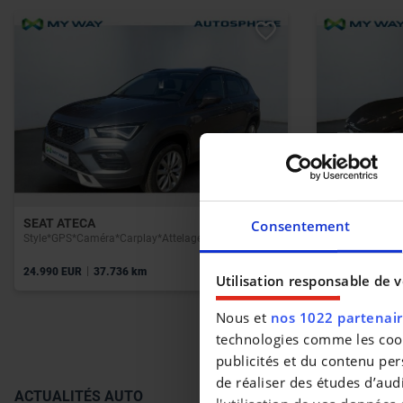
SEAT ATECA
CUPRA TAVA
Consentement
Style*GPS*Caméra*Carplay*AttelageCapteurs Av/Ar
VZ Extrême
|
|
24.990 EUR
37.736 km
76.789 EUR
7
Utilisation responsable de 
Nous et
nos 1022 partenai
technologies comme les cooki
publicités et du contenu per
de réaliser des études d’aud
ACTUALITÉS AUTO