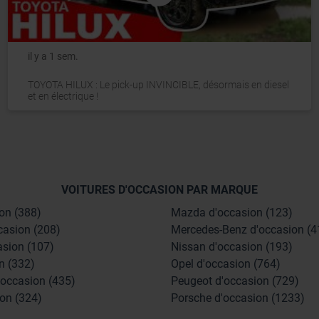
il y a 1 sem.
TOYOTA HILUX : Le pick-up INVINCIBLE, désormais en diesel
et en électrique !
VOITURES D'OCCASION PAR MARQUE
on (388)
Mazda d'occasion (123)
casion (208)
Mercedes-Benz d'occasion (4
asion (107)
Nissan d'occasion (193)
n (332)
Opel d'occasion (764)
'occasion (435)
Peugeot d'occasion (729)
on (324)
Porsche d'occasion (1233)