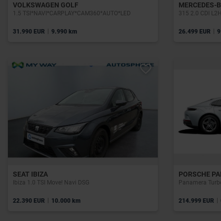
VOLKSWAGEN GOLF
MERCEDES-B
1.5 TSI*NAVI*CARPLAY*CAM360*AUTO*LED
315 2.0 CDI L2
|
|
31.990 EUR
9.990 km
26.499 EUR
9
SEAT IBIZA
PORSCHE P
Ibiza 1.0 TSI Move! Navi DSG
Panamera Turbo
|
|
22.390 EUR
10.000 km
214.999 EUR