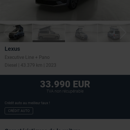
Lexus
Executive Line + Pano
Diesel | 43.379 km | 2023
33.990 EUR
TVA non récupérable
Crédit auto au meilleur taux !
CRÉDIT AUTO