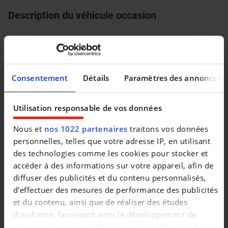
Description du véhicule occasion
Consentement
Détails
Paramètres des annonces
Utilisation responsable de vos données
Nous et
nos 1022 partenaires
traitons vos données
personnelles, telles que votre adresse IP, en utilisant
des technologies comme les cookies pour stocker et
accéder à des informations sur votre appareil, afin de
diffuser des publicités et du contenu personnalisés,
d'effectuer des mesures de performance des publicités
et du contenu, ainsi que de réaliser des études
Véhicules similaires
d’audience, favorisant ainsi le développement de
services. Vous avez le choix quant à l'utilisation de vos