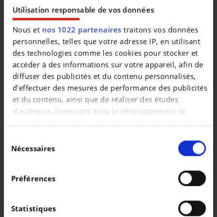
|
21.990 EUR
34.699 km
Utilisation responsable de vos données
Nous et
nos 1022 partenaires
traitons vos données
personnelles, telles que votre adresse IP, en utilisant
des technologies comme les cookies pour stocker et
accéder à des informations sur votre appareil, afin de
diffuser des publicités et du contenu personnalisés,
d'effectuer des mesures de performance des publicités
et du contenu, ainsi que de réaliser des études
d’audience, favorisant ainsi le développement de
services. Vous avez le choix quant à l'utilisation de vos
données et à leurs finalités. Vous pouvez modifier ou
Sélection
retirer votre consentement à tout moment en
Nécessaires
du
consultant la Déclaration relative aux cookies ou en
consentement
SKODA KAROQ
cliquant sur l'icône de confidentialité.
Corporate 1.0 TSI 116cv 6 vitesses
Préférences
Si vous le permettez, nous aimerions également :
|
26.990 EUR
15.000 km
Collecter des informations sur votre localisation
Statistiques