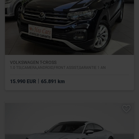
VOLKSWAGEN T-CROSS
1.0 TSI,CAMERA,ANDROID,FRONT ASSIST,GARANTIE 1 AN
|
15.990 EUR
65.891 km