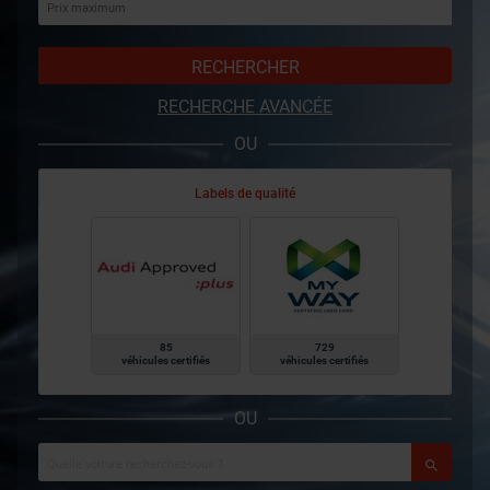
RECHERCHER
RECHERCHE AVANCÉE
OU
Labels de qualité
85
729
véhicules certifiés
véhicules certifiés
OU