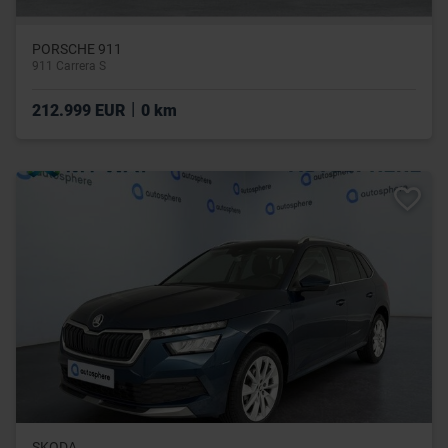
PORSCHE 911
911 Carrera S
|
212.999 EUR
0 km
SKODA