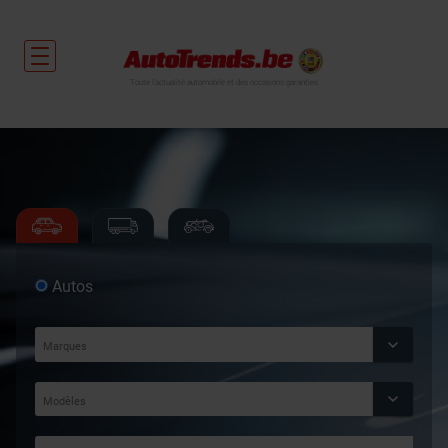
Toute l'actualité automobile et des occasions garanties
Autos