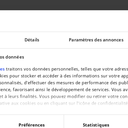
KILOMÉTRAGE
1 750 km
PUISSANCE
338 kw - 453 ch
Détails
Paramètres des annonces
COULEUR
Brun
vos données
INTÉRIEUR
Cuir
res
traitons vos données personnelles, telles que votre adresse
es pour stocker et accéder à des informations sur votre appa
sonnalisés, d'effectuer des mesures de performance des publi
ience, favorisant ainsi le développement de services. Vous av
 et à leurs finalités. Vous pouvez modifier ou retirer votre 
ative aux cookies ou en cliquant sur l'icône de confidentialité
aimerions également :
tions sur votre localisation géographique qui peuvent être pr
Préférences
Statistiques