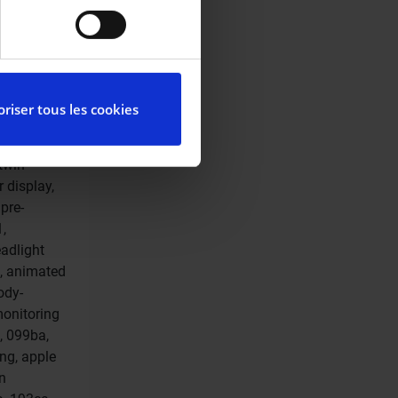
iques spécifiques (empreintes
r fr/ zero
ensor,
ces, reportez-vous à la
ta plan,
partir de la déclaration sur
uspension,
riser tous les cookies
ith
ack panel,
ctionnalités relatives aux
 twin
l’utilisation de notre site
 display,
elles-ci avec d’autres
pre-
de leurs services.
1,
eadlight
t, animated
ody-
monitoring
, 099ba,
ing, apple
rn