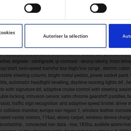
reil en l'analysant activement pour en relever les caractérist
emote, external sound eng enhancemt, 018da, brake pads low cop
e 3 var 2 , 021ra, 021ta, three-zone climate control, air quality s
raitement de vos données personnelles et définir vos préféren
b radio, meridian™ 3d surround sound system, online pack with da
cookies
uvez modifier ou retirer votre consentement à tout moment à 
, wireless device charging, pivi pro connected , electronic air s
Autoriser la sélection
Auto
lack door mirror caps, heated, electric, power fold door mirrors w
grain leather steering wheel, rear centre headrest, map pocket b
de personnaliser le contenu et les annonces, d’offrir des fon
r seats, perforated semi-aniline leather seats, rear armrest with
 notre trafic. Nous partageons également des informations sur 
her, degrees - centigrade, ip contrast - ebony/ebony, front driver
as sociaux, de publicité et d’analyse, qui peuvent combiner c
p/start, twin-speed transfer box high/low range , electric cabin 
ez fournies ou qu’ils ont collectées lors de votre utilisation 
ustable steering column, bright metal pedals, power socket pack 
hts, automatic headlight levelling, daytime running lights drl , h
ts with signature drl, adaptive cruise control with steering assis
ouble locking, intrusion sensor, satin chrome gearshift paddles, b
ssist, traffic sign recognition and adaptive speed limiter, driver 
 collision monitor, europe nav region 1, windsor leather console
minated vanity mirrors, 116az, ebony carpet, wireless device charg
 availability , connected nav data - row, 183ha, audible alarm-ho