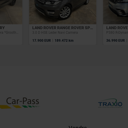
ERY
LAND ROVER RANGE ROVER SPORT
5 2.0 TD4 Leder Navi Camera *Groothandelsprijs*
3.0 D HSE Leder Navi Camera
P380 R-Dyna
|
|
17.900 EUR
189.472 km
36.990 EUR