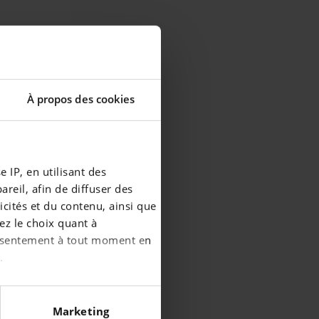
À propos des cookies
 IP, en utilisant des
reil, afin de diffuser des
cités et du contenu, ainsi que
ez le choix quant à
consentement à tout moment en
.
écises à plusieurs mètres
Marketing