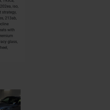
a, 193ca,
202ea, iso,
 strategy,
res, 213ab,
ecline
eats with
 premium
vacy glass,
heel,