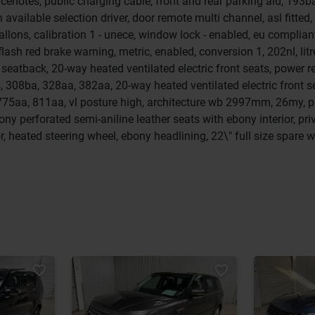
enotes, public charging cable, front and rear parking aid, 193b
ilable selection driver, door remote multi channel, asl fitted, 
allons, calibration 1 - unece, window lock - enabled, eu compliant
flash red brake warning, metric, enabled, conversion 1, 202nl, lit
r seatback, 20-way heated ventilated electric front seats, power r
, 308ba, 328aa, 382aa, 20-way heated ventilated electric front s
, 775aa, 811aa, vl posture high, architecture wb 2997mm, 26my,
ony perforated semi-aniline leather seats with ebony interior, pri
r, heated steering wheel, ebony headlining, 22\" full size spare w