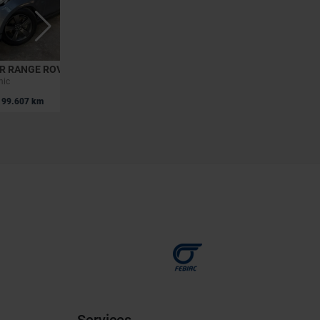
LAND ROVER RANGE ROVER VELAR
LAND ROVER RANGE ROVER
mic
SWB P460e Autobiography AWD Auto. 24MY
|
99.607 km
133.495 EUR
16.025 km