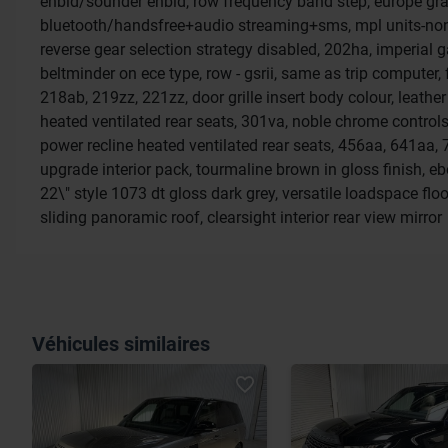
enbld/sounder enbld, row frequency band step, europe grac
bluetooth/handsfree+audio streaming+sms, mpl units-non ava
reverse gear selection strategy disabled, 202ha, imperial g
beltminder on ece type, row - gsrii, same as trip computer, 
218ab, 219zz, 221zz, door grille insert body colour, leathe
heated ventilated rear seats, 301va, noble chrome controls
power recline heated ventilated rear seats, 456aa, 641aa
upgrade interior pack, tourmaline brown in gloss finish, eb
22\" style 1073 dt gloss dark grey, versatile loadspace floo
sliding panoramic roof, clearsight interior rear view mirror
Véhicules similaires