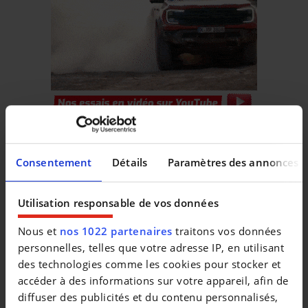
Véhicules similaires
Consentement
Détails
Paramètres des annonces
Utilisation responsable de vos données
Nous et
nos 1022 partenaires
traitons vos données
personnelles, telles que votre adresse IP, en utilisant
des technologies comme les cookies pour stocker et
LAND ROVER DISCOVERY
LAND ROVER RANGE ROV
5 2.0 TD4 Leder Navi Camera *Groothandelsprijs*
P400e Vogue *€ 37.000 NETTO
accéder à des informations sur votre appareil, afin de
|
|
diffuser des publicités et du contenu personnalisés,
19.900 EUR
111.841 km
44.770 EUR
176.471 km