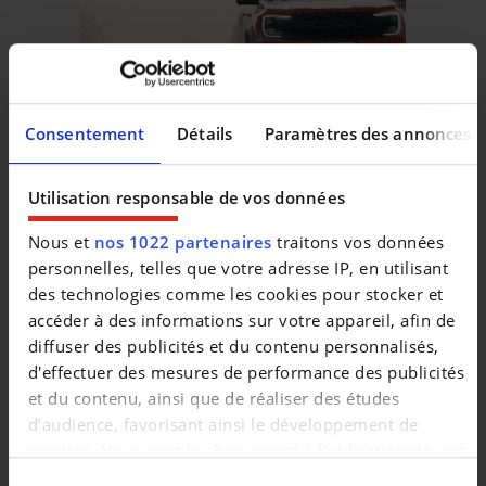
Consentement
Détails
Paramètres des annonces
Utilisation responsable de vos données
Véhicules similaires
Nous et
nos 1022 partenaires
traitons vos données
personnelles, telles que votre adresse IP, en utilisant
des technologies comme les cookies pour stocker et
accéder à des informations sur votre appareil, afin de
diffuser des publicités et du contenu personnalisés,
d'effectuer des mesures de performance des publicités
et du contenu, ainsi que de réaliser des études
LAND ROVER DISCOVERY
LAND ROVER RANGE ROV
d’audience, favorisant ainsi le développement de
5 2.0 TD4 Leder Navi Camera *Groothandelsprijs*
P400e Vogue *€ 37.000 NETTO
services. Vous avez le choix quant à l'utilisation de vos
|
|
19.900 EUR
111.841 km
44.770 EUR
176.471 km
données et à leurs finalités. Vous pouvez modifier ou