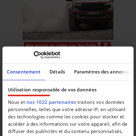
Véhicules similaires
Consentement
Détails
Paramètres des annonces
Utilisation responsable de vos données
Nous et
nos 1022 partenaires
traitons vos données
personnelles, telles que votre adresse IP, en utilisant
des technologies comme les cookies pour stocker et
LAND ROVER DISCOVERY
LAND ROVER RANGE ROV
5 2.0 TD4 Leder Navi Camera *Groothandelsprijs*
P400e Vogue *€ 37.000 NETTO
accéder à des informations sur votre appareil, afin de
|
|
diffuser des publicités et du contenu personnalisés,
19.900 EUR
111.841 km
44.770 EUR
176.471 km