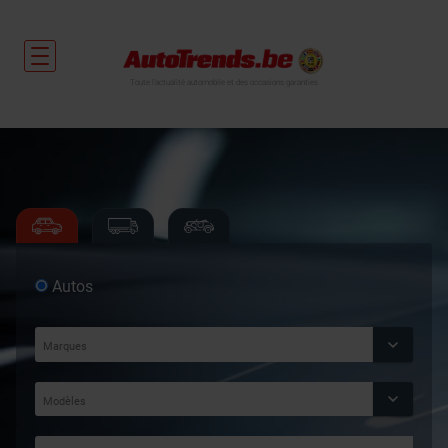
Toute l'actualité automobile et des occasions garanties
Autos