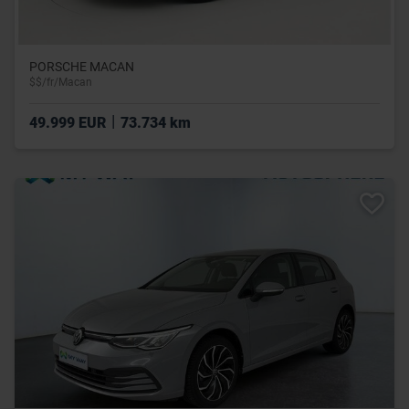
PORSCHE MACAN
$$/fr/Macan
|
49.999 EUR
73.734 km