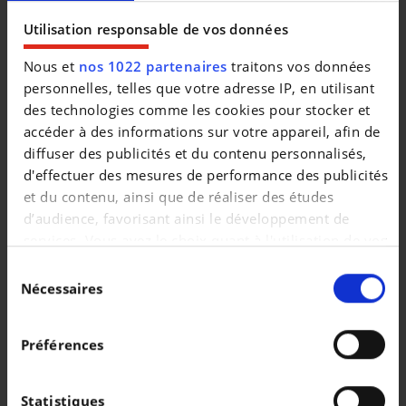
Utilisation responsable de vos données
|
17.490 EUR
16.245 km
Nous et
nos 1022 partenaires
traitons vos données
personnelles, telles que votre adresse IP, en utilisant
des technologies comme les cookies pour stocker et
accéder à des informations sur votre appareil, afin de
diffuser des publicités et du contenu personnalisés,
d'effectuer des mesures de performance des publicités
et du contenu, ainsi que de réaliser des études
d’audience, favorisant ainsi le développement de
services. Vous avez le choix quant à l'utilisation de vos
données et à leurs finalités. Vous pouvez modifier ou
Sélection
retirer votre consentement à tout moment en
Nécessaires
du
consultant la Déclaration relative aux cookies ou en
consentement
cliquant sur l'icône de confidentialité.
PORSCHE PANAMERA
Préférences
Panamera 4 E-Hybrid
Si vous le permettez, nous aimerions également :
|
147.999 EUR
10.500 km
Collecter des informations sur votre localisation
Statistiques