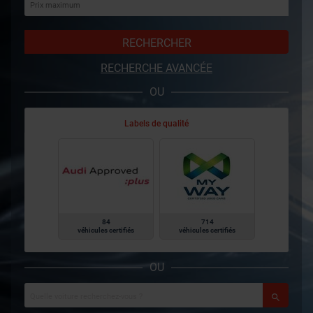
RECHERCHER
RECHERCHE AVANCÉE
OU
Labels de qualité
84
714
véhicules certifiés
véhicules certifiés
OU