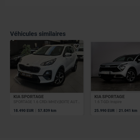
Véhicules similaires
KIA SPORTAGE
KIA SPORTAGE
SPORTAGE 1.6 CRDi MHEV,BOITE AUTO,GPS,PHARES LED,CAMERA,GARANTIE 1 AN
1.6 T-GDi Inspire
|
|
18.490 EUR
57.839 km
25.990 EUR
21.041 km