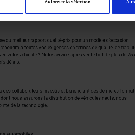
Autoriser la sélection
Auto
onnalisé. De l’**assurance**au**financement** en passant par
it profiter d’une expérience complète et unique.
de personnaliser le contenu et les annonces, d’offrir des fon
 notre trafic. Nous partageons également des informations sur 
as sociaux, de publicité et d’analyse, qui peuvent combiner c
e du meilleur rapport qualité-prix pour un modèle d’occasion
ez fournies ou qu’ils ont collectées lors de votre utilisation 
ci répondra à toutes vos exigences en termes de qualité, de fiabili
ec votre véhicule ? Notre service après-vente fort de plus de 75
efs délais.
 des collaborateurs investis et bénéficiant des dernières format
dont nous assurons la distribution de véhicules neufs, nous
inte de la technologie.
ins automobiles.