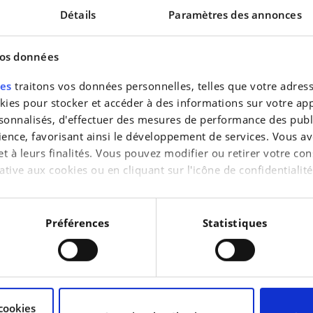
Détails
Paramètres des annonces
vos données
res
traitons vos données personnelles, telles que votre adresse
es pour stocker et accéder à des informations sur votre appa
sonnalisés, d'effectuer des mesures de performance des publi
ience, favorisant ainsi le développement de services. Vous av
 et à leurs finalités. Vous pouvez modifier ou retirer votre 
ative aux cookies ou en cliquant sur l'icône de confidentialité
e.be******
aimerions également :
tions sur votre localisation géographique qui peuvent être pr
pas de second choix ! Chacune de nos**voitures d`occasion**a 
Préférences
Statistiques
 rigoureux, ce qui nous permet de garantir leur fiabilité et leur 
reil en l'analysant activement pour en relever les caractérist
vant aller jusqu’à 7 ans**, vous roulez toujours en toute sérénit
raitement de vos données personnelles et définir vos préféren
cookies
uvez modifier ou retirer votre consentement à tout moment à 