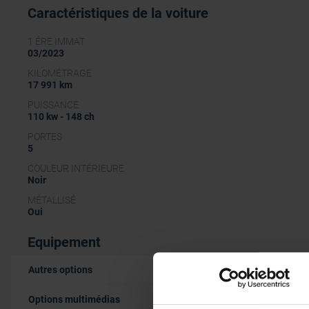
Caractéristiques de la voiture
1 ÉRE IMMAT
03/2023
KILOMÉTRAGE
17 991 km
PUISSANCE
110 kw - 148 ch
PORTES
5
COULEUR INTÉRIEURE
Noir
MÉTALLISÉ
Oui
Equipement
Autres options
Options multimédias