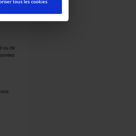
riser tous les cookies
ctionnalités relatives aux
l’utilisation de notre site
elles-ci avec d’autres
de leurs services.
té ou de
 années
ions