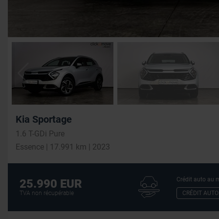
Kia Sportage
1.6 T-GDi Pure
Essence | 17.991 km | 2023
Crédit auto au m
25.990 EUR
CRÉDIT AUTO
TVA non récupérable