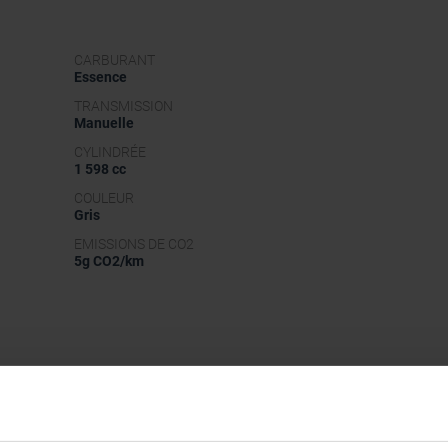
CARBURANT
Essence
TRANSMISSION
Manuelle
CYLINDRÉE
1 598 cc
COULEUR
Gris
EMISSIONS DE CO2
5g CO2/km