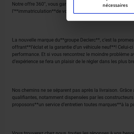
Notre offre 360°, vous garanti un service complet et pers
nécessaires
les cookies.
l’**immatriculation**de votre véhicule, click2move vous fa
Les cookies nous permettent 
médias sociaux et d’analyser
avec nos partenaires de médi
La nouvelle marque du**groupe Declerc**, c’est la promess
informations que vous leur av
offrant**l’éclat et la garantie d’un véhicule neuf**! Celui-
performance. Et si vous rencontrez le moindre problème av
d’expérience se fera un plaisir de le régler dans les plus br
Nos chemins ne se séparent pas après la livraison. Grâce à
qualifiantes, notamment dispensées par les constructeurs 
proposons**un service d’entretien toutes marques**à la po
Vous trouverez chez nous, toutes les réponses à vos beso