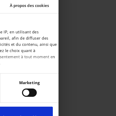
À propos des cookies
 IP, en utilisant des
reil, afin de diffuser des
cités et du contenu, ainsi que
ez le choix quant à
consentement à tout moment en
.
écises à plusieurs mètres
été
Marketing
durabilité.
iques spécifiques (empreintes
é.
ces, reportez-vous à la
partir de la déclaration sur