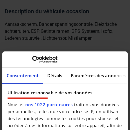
Description du véhicule occasion
Aanraakscherm, Bandenspanningscontrole, Elektrische
achterruiten, ESP, Getinte ramen, GPS Systeem, Isofix,
Lederen stuurwiel, Lichtsensor, Mistlampen
Véhicules similaires
Consentement
Détails
Paramètres des annonces
Utilisation responsable de vos données
Nous et
nos 1022 partenaires
traitons vos données
personnelles, telles que votre adresse IP, en utilisant
des technologies comme les cookies pour stocker et
accéder à des informations sur votre appareil, afin de
KIA SPORTAGE
KIA SPORTAGE