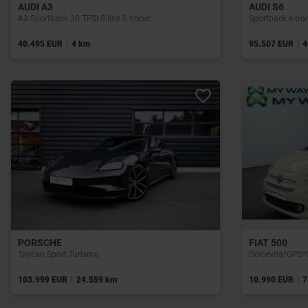
AUDI A3
AUDI S6
A3 Sportback 30 TFSI S line S tronic
|
|
40.495 EUR
4 km
95.507 EUR
4
PORSCHE
FIAT 500
Taycan Sport Turismo
|
|
103.999 EUR
24.559 km
10.990 EUR
7