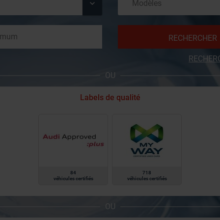
RECHERCHER
RECHER
OU
Labels de qualité
84
718
véhicules certifiés
véhicules certifiés
OU