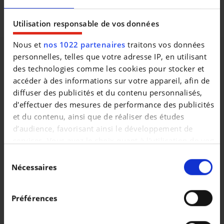
particulieren!Car-Pass aanwezig.Contactopname regio
Gent : 0032(0) 498 52 72 24 op 100m van de MAKRO!
Utilisation responsable de vos données
Nous et
nos 1022 partenaires
traitons vos données
personnelles, telles que votre adresse IP, en utilisant
des technologies comme les cookies pour stocker et
accéder à des informations sur votre appareil, afin de
diffuser des publicités et du contenu personnalisés,
d'effectuer des mesures de performance des publicités
et du contenu, ainsi que de réaliser des études
d’audience, favorisant ainsi le développement de
services. Vous avez le choix quant à l'utilisation de vos
données et à leurs finalités. Vous pouvez modifier ou
Sélection
retirer votre consentement à tout moment en
Nécessaires
du
consultant la Déclaration relative aux cookies ou en
consentement
cliquant sur l'icône de confidentialité.
Véhicules similaires
Préférences
Si vous le permettez, nous aimerions également :