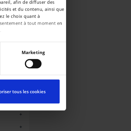
reil, afin de diffuser des
cités et du contenu, ainsi que
ez le choix quant à
consentement à tout moment en
.
écises à plusieurs mètres
Marketing
iques spécifiques (empreintes
ces, reportez-vous à la
partir de la déclaration sur
riser tous les cookies
ctionnalités relatives aux
l’utilisation de notre site
elles-ci avec d’autres
de leurs services.