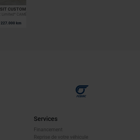
SIT CUSTOM
FORD FOCUS
2.0 TDCi L2H2 Limited* CAMÉRA * CLIM * REMORQUE
ST-Line | 1.0 EcoBoost MHEV 155cv | GPS | Carplay | Capteurs AV+AR | Clim auto
|
227.000 km
22.750 EUR
55.401 km
Services
Financement
Reprise de votre véhicule