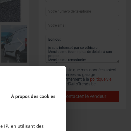
J'accepte que mes données soient
transférées au garage
conformément à la
politique vie
privée
d’AutoTrends.be.
À propos des cookies
Contactez le vendeur
 IP, en utilisant des