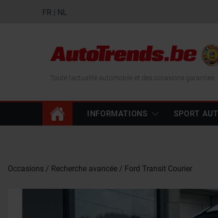
FR
|
NL
Toute l'actualité automobile et des occasions garanties
INFORMATIONS
SPORT AU
Occasions
Recherche avancée
Ford Transit Courier