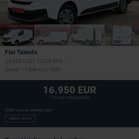
Fiat Talento
2,0 MULTIJET 121CV GPS CAMERA
Diesel | 77.546 km | 2020
16.950 EUR
TVA non récupérable
Crédit auto au meilleur taux !
CRÉDIT AUTO