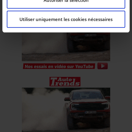
la déclaration sur les cookies.
Utiliser uniquement les cookies nécessaires
Les cookies nous permettent de personnaliser le
contenu et les annonces, d’offrir des fonctionnalités
relatives aux médias sociaux et d’analyser notre trafic.
Nous partageons également des informations sur
l’utilisation de notre site avec nos partenaires de
médias sociaux, de publicité et d’analyse, qui peuvent
combiner celles-ci avec d’autres informations que vous
leur avez fournies ou qu’ils ont collectées lors de votre
utilisation de leurs services.