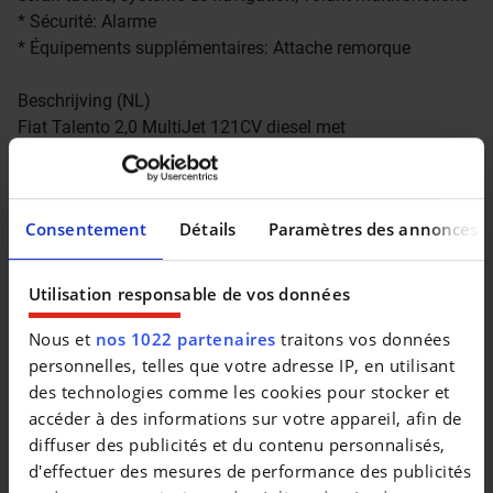
* Sécurité: Alarme
* Équipements supplémentaires: Attache remorque
Beschrijving (NL)
Fiat Talento 2,0 MultiJet 121CV diesel met
handgeschakelde transmissie, betrouwbare bedrijfsauto.
Slechts 77 546 km op de teller, ongevalvrij, met 12
maanden garantie. Voorzien van moderne technologie voor
Consentement
Détails
Paramètres des annonces
comfort en veiligheid onderweg.
* Registratie: 06/2020, Kilometerstand: 77 546 km
* Aandrijving: Diesel, handgeschakelde transmissie, 1 997
Utilisation responsable de vos données
cm³, 89 kW (121 CV), Euro 6d
* Historie en conditie: Ongevalvrij voertuig, 12 maanden
Nous et
nos 1022 partenaires
traitons vos données
garantie
personnelles, telles que votre adresse IP, en utilisant
* Comfort en gemak: Schuifdeur aan rechterkant
des technologies comme les cookies pour stocker et
* Rijhulpsystemen: Inparkeercamera
accéder à des informations sur votre appareil, afin de
* Vermaak en media: Android Auto, Apple CarPlay,
diffuser des publicités et du contenu personnalisés,
touchscreen, navigatiesysteem, multifunctioneel stuurwiel
d'effectuer des mesures de performance des publicités