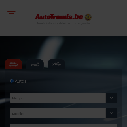
Toute l'actualité automobile et des occasions garanties
Autos