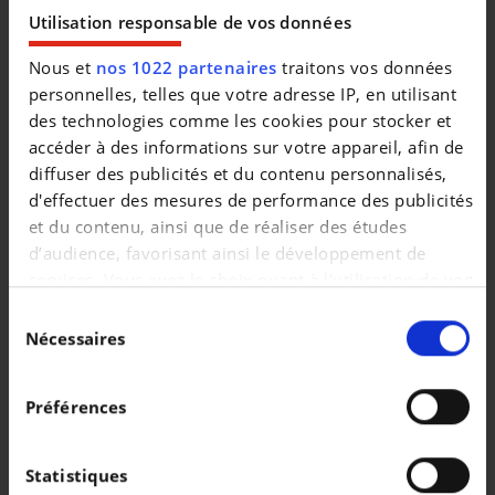
|
21.990 EUR
58.950 km
Utilisation responsable de vos données
Nous et
nos 1022 partenaires
traitons vos données
personnelles, telles que votre adresse IP, en utilisant
des technologies comme les cookies pour stocker et
accéder à des informations sur votre appareil, afin de
diffuser des publicités et du contenu personnalisés,
d'effectuer des mesures de performance des publicités
et du contenu, ainsi que de réaliser des études
d’audience, favorisant ainsi le développement de
services. Vous avez le choix quant à l'utilisation de vos
données et à leurs finalités. Vous pouvez modifier ou
Sélection
retirer votre consentement à tout moment en
Nécessaires
du
consultant la Déclaration relative aux cookies ou en
consentement
PORSCHE PANAMERA
cliquant sur l'icône de confidentialité.
Panamera 4 E-Hybrid
Préférences
Si vous le permettez, nous aimerions également :
|
155.600 EUR
0 km
Collecter des informations sur votre localisation
Statistiques