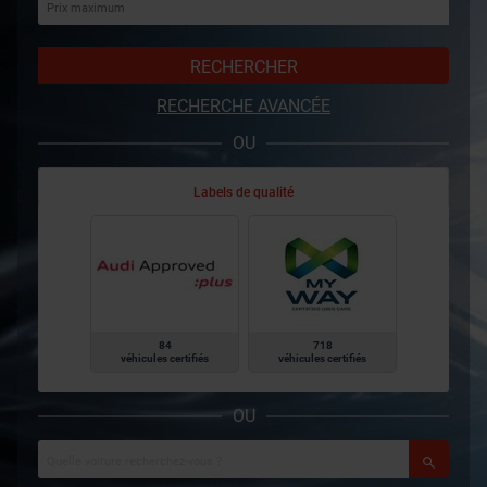
RECHERCHER
RECHERCHE AVANCÉE
OU
Labels de qualité
84
718
véhicules certifiés
véhicules certifiés
OU