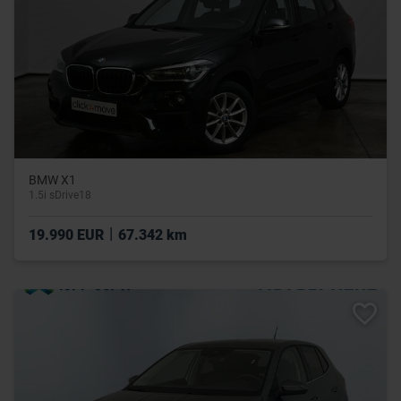
BMW X1
1.5i sDrive18
|
19.990 EUR
67.342 km