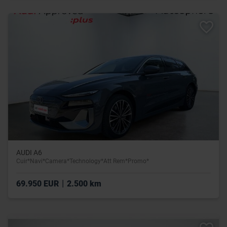
AUDI A6
Cuir*Navi*Camera*Technology*Att Rem*Promo*
|
69.950 EUR
2.500 km