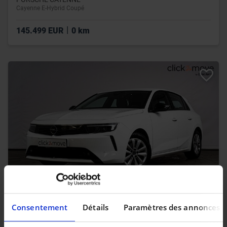
Cayenne E-Hybrid Coupé
|
145.499 EUR
0 km
OPEL ASTRA
Consentement
Détails
Paramètres des annonces
Astra 1.5 Turbo D Edition S/S