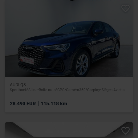
AUDI Q3
Sportback*S-line*Boite auto*GPS*Caméra360*Carplay*Sièges Av chauffants
|
28.490 EUR
115.118 km