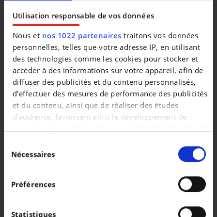
Utilisation responsable de vos données
|
138.999 EUR
0 km
Nous et
nos 1022 partenaires
traitons vos données
personnelles, telles que votre adresse IP, en utilisant
des technologies comme les cookies pour stocker et
accéder à des informations sur votre appareil, afin de
diffuser des publicités et du contenu personnalisés,
d'effectuer des mesures de performance des publicités
et du contenu, ainsi que de réaliser des études
d’audience, favorisant ainsi le développement de
services. Vous avez le choix quant à l'utilisation de vos
données et à leurs finalités. Vous pouvez modifier ou
Sélection
retirer votre consentement à tout moment en
Nécessaires
du
consultant la Déclaration relative aux cookies ou en
consentement
cliquant sur l'icône de confidentialité.
VOLKSWAGEN TAYRON
Préférences
7 zit - 360camera - verwarmd stuur - ambiance
Si vous le permettez, nous aimerions également :
|
36.900 EUR
26.175 km
Collecter des informations sur votre localisation
Statistiques