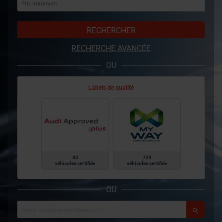
RECHERCHER
RECHERCHE AVANCÉE
OU
Labels de qualité
85
729
véhicules certifiés
véhicules certifiés
OU