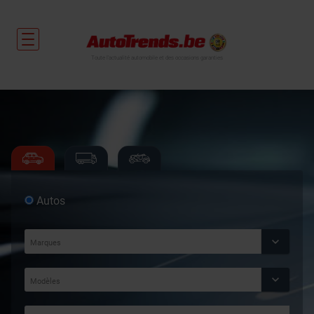
Toute l'actualité automobile et des occasions garanties
Autos