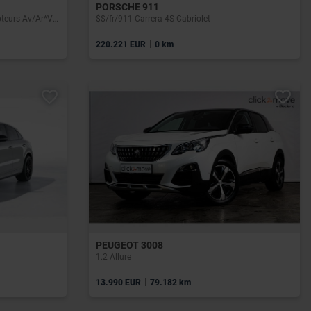
PORSCHE 911
Ambition*GPS*Caméra*Carplay*Capteurs Av/Ar*Virtual Cockpit
$$/fr/911 Carrera 4S Cabriolet
|
220.221 EUR
0 km
PEUGEOT 3008
1.2 Allure
|
13.990 EUR
79.182 km