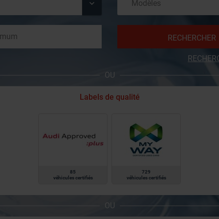
RECHERCHER
RECHER
OU
Labels de qualité
85
729
véhicules certifiés
véhicules certifiés
OU