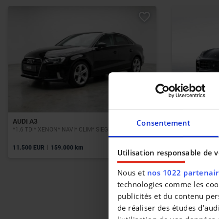
AUDI A3
PORSCHE CA
Consentement
*1.6 TDi* XENON* NAVI* CLIM* SIEGES CHAUFFANTS*
Cayenne E-Hybr
|
|
11.500 EUR
159.000 km
146.999 EUR
Utilisation responsable de 
Nous et
nos 1022 partenai
technologies comme les cooki
publicités et du contenu per
de réaliser des études d’aud