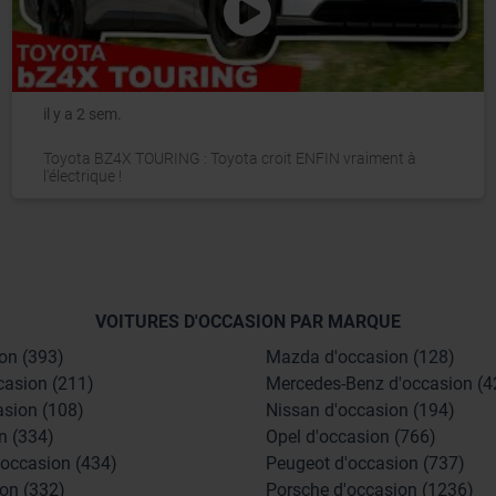
il y a 2 sem.
Toyota BZ4X TOURING : Toyota croit ENFIN vraiment à
l'électrique !
VOITURES D'OCCASION PAR MARQUE
on (393)
Mazda d'occasion (128)
casion (211)
Mercedes-Benz d'occasion (4
asion (108)
Nissan d'occasion (194)
n (334)
Opel d'occasion (766)
'occasion (434)
Peugeot d'occasion (737)
on (332)
Porsche d'occasion (1236)