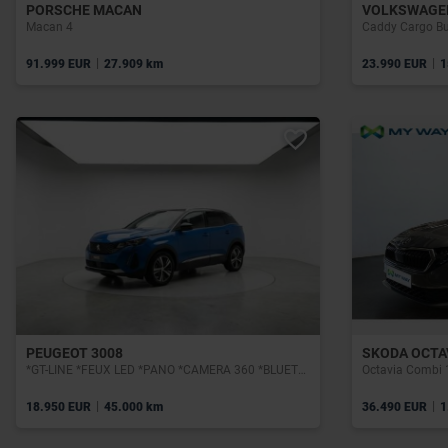
PORSCHE MACAN
VOLKSWAGE
Macan 4
|
|
91.999 EUR
27.909 km
23.990 EUR
1
PEUGEOT 3008
SKODA OCTA
*GT-LINE *FEUX LED *PANO *CAMERA 360 *BLUETHOOT *C
Octavia Combi 
|
|
18.950 EUR
45.000 km
36.490 EUR
1