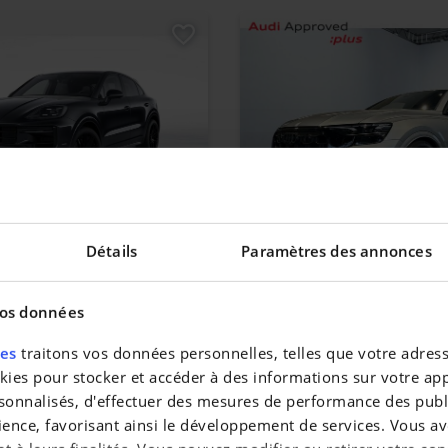
YENNE
AUDI
Détails
Paramètres des annonces
id Coupé
TFSIe
|
0 km
99.900 EUR
8.520 km
vos données
res
traitons vos données personnelles, telles que votre adresse
es pour stocker et accéder à des informations sur votre appa
sonnalisés, d'effectuer des mesures de performance des publi
ience, favorisant ainsi le développement de services. Vous av