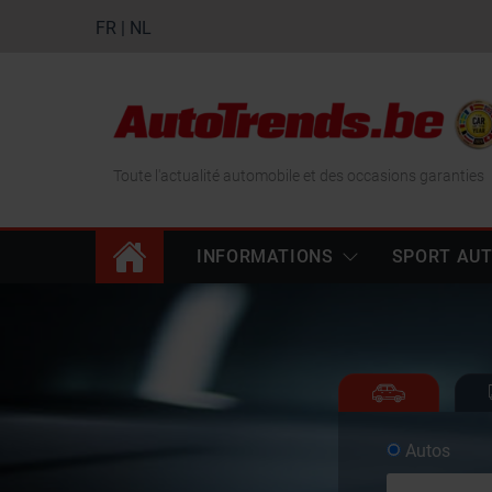
FR
|
NL
Toute l'actualité automobile et des occasions garanties
INFORMATIONS
SPORT AU
Autos