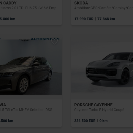
N CADDY
SKODA
Caddy Cargo Business 2,0 l TDI EU6 75 kW 6V Empattement Court
|
5.800 km
17.990 EUR
77.368 km
VIA
PORSCHE CAYENNE
1.5 TSI eTec MHEV Selection DSG
Cayenne Turbo E-Hybrid Coupé
|
.500 km
224.500 EUR
0 km