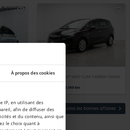
OPEL ZAFIRA
À propos des cookies
* TOURER* 1 PROP* NAVI* CLIM* CAMERA* GARANTIE 12 MOIS*
|
5.950 EUR
110.000 km
 IP, en utilisant des
Voir toutes les bonnes affaires
reil, afin de diffuser des
cités et du contenu, ainsi que
ez le choix quant à