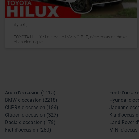
il y a 6 j
TOYOTA HILUX : Le pick-up INVINCIBLE, désormais en diesel
et en électrique !
Audi d'occasion (1115)
Ford d'occasi
BMW d'occasion (2218)
Hyundai d'oc
CUPRA d'occasion (184)
Jaguar d'occ
Citroen d'occasion (327)
Kia d'occasio
Dacia d'occasion (178)
Land Rover d
Fiat d'occasion (280)
MINI d'occasi