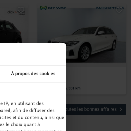
BMW SÉRIE 3
À propos des cookies
U6AP)
d Touring
|
30.990 EUR
45.331 km
 IP, en utilisant des
Voir toutes les bonnes affaires
reil, afin de diffuser des
cités et du contenu, ainsi que
ez le choix quant à