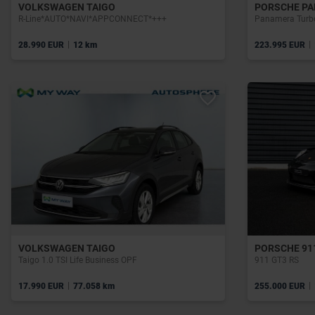
VOLKSWAGEN TAIGO
PORSCHE P
R-Line*AUTO*NAVI*APPCONNECT*+++
Panamera Turbo
|
|
28.990 EUR
12 km
223.995 EUR
VOLKSWAGEN TAIGO
PORSCHE 91
Taigo 1.0 TSI Life Business OPF
911 GT3 RS
|
|
17.990 EUR
77.058 km
255.000 EUR