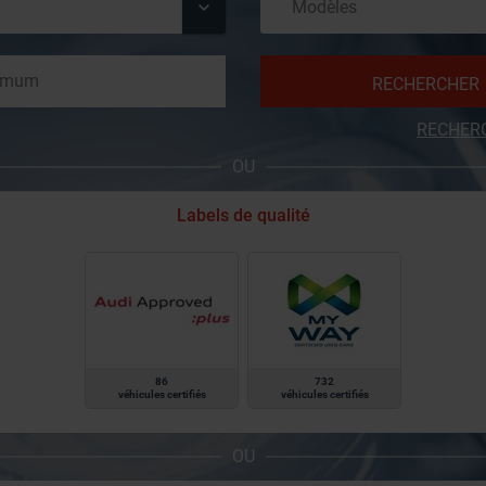
RECHERCHER
RECHER
OU
Labels de qualité
86
732
véhicules certifiés
véhicules certifiés
OU