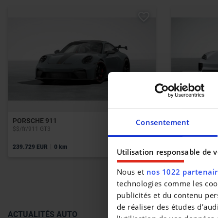
PORSCHE 911
PORSCHE M
Consentement
$$/fr/911 GT3
Macan
|
|
239.729 EUR
0 km
97.534 EUR
0
Utilisation responsable de 
Nous et
nos 1022 partenai
technologies comme les cooki
publicités et du contenu per
de réaliser des études d’aud
ACTUALITÉS AUTO