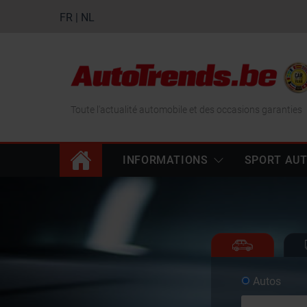
FR
|
NL
Toute l'actualité automobile et des occasions garanties
INFORMATIONS
SPORT AU
Autos