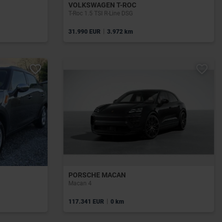
VOLKSWAGEN T-ROC
T-Roc 1.5 TSI R-Line DSG
|
31.990 EUR
3.972 km
PORSCHE MACAN
Macan 4
|
117.341 EUR
0 km