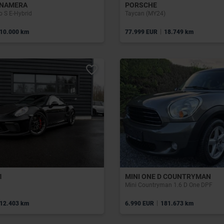
ANAMERA
PORSCHE
 S E-Hybrid
Taycan (MY24)
|
10.000 km
77.999 EUR
18.749 km
1
MINI ONE D COUNTRYMAN
Mini Countryman 1.6 D One DPF
|
12.403 km
6.990 EUR
181.673 km