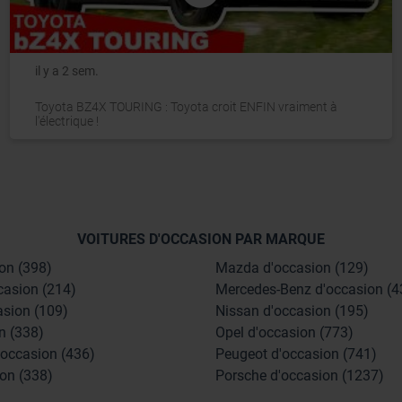
il y a 2 sem.
Toyota BZ4X TOURING : Toyota croit ENFIN vraiment à
l'électrique !
VOITURES D'OCCASION PAR MARQUE
on (398)
Mazda d'occasion (129)
casion (214)
Mercedes-Benz d'occasion (4
asion (109)
Nissan d'occasion (195)
n (338)
Opel d'occasion (773)
'occasion (436)
Peugeot d'occasion (741)
on (338)
Porsche d'occasion (1237)