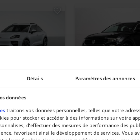
ACAN
VOLKSWAGEN T-ROC
Détails
Paramètres des annonces
T-Roc 1.5 TSI ACT Style OPF DSG (E
|
 km
24.990 EUR
37.010 km
vos données
res
traitons vos données personnelles, telles que votre adresse
es pour stocker et accéder à des informations sur votre appa
sonnalisés, d'effectuer des mesures de performance des publi
ience, favorisant ainsi le développement de services. Vous av