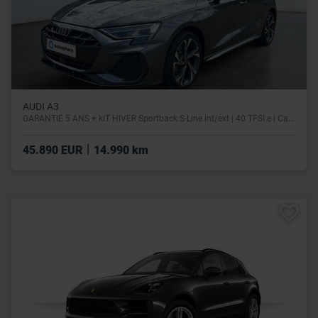
AUDI A3
GARANTIE 5 ANS + kIT HIVER Sportback S-Line int/ext | 40 TFSI e | Camera | GPS | Sieges av chauff | SONOS
|
45.890 EUR
14.990 km