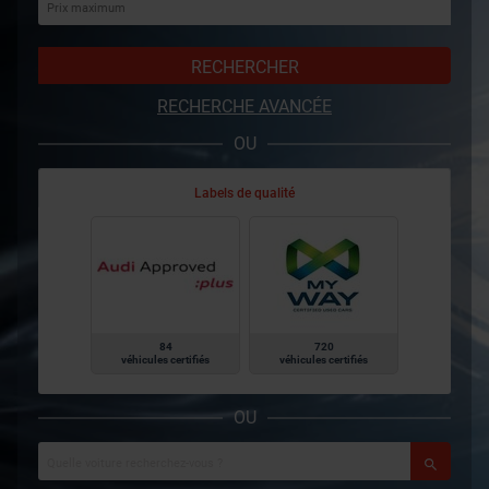
RECHERCHER
RECHERCHE AVANCÉE
OU
Labels de qualité
84
720
véhicules certifiés
véhicules certifiés
OU