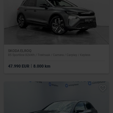
SKODA ELROQ
85 Sportline 82kWh / Trekhaak / Camera / Carplay / Keyless
|
47.990 EUR
8.000 km