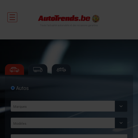
Toute l'actualité automobile et des occasions garanties
Autos