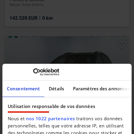
Macan Turbo Electric
|
142.528 EUR
0 km
Consentement
Détails
Paramètres des annonces
Utilisation responsable de vos données
Nous et
nos 1022 partenaires
traitons vos données
VOLKSWAGEN TIGUAN
Tiguan 1.5 eTSI mHEV ACT R-Line OPF DSG
personnelles, telles que votre adresse IP, en utilisant
des technologies comme les cookies pour stocker et