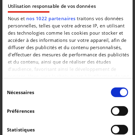
|
147.499 EUR
0 km
Utilisation responsable de vos données
Nous et
nos 1022 partenaires
traitons vos données
personnelles, telles que votre adresse IP, en utilisant
des technologies comme les cookies pour stocker et
accéder à des informations sur votre appareil, afin de
diffuser des publicités et du contenu personnalisés,
d'effectuer des mesures de performance des publicités
et du contenu, ainsi que de réaliser des études
d’audience, favorisant ainsi le développement de
services. Vous avez le choix quant à l'utilisation de vos
données et à leurs finalités. Vous pouvez modifier ou
Sélection
retirer votre consentement à tout moment en
Nécessaires
du
consultant la Déclaration relative aux cookies ou en
consentement
PEUGEOT 208
cliquant sur l'icône de confidentialité.
1.2i GT (EU6.4)
Préférences
Si vous le permettez, nous aimerions également :
|
18.990 EUR
2.961 km
Collecter des informations sur votre localisation
Statistiques