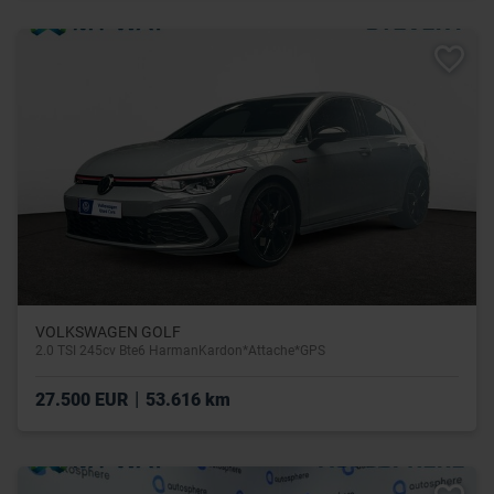
VOLKSWAGEN GOLF
2.0 TSI 245cv Bte6 HarmanKardon*Attache*GPS
|
27.500 EUR
53.616 km