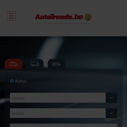
Toute l'actualité automobile et des occasions garanties
Autos