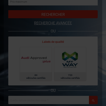
RECHERCHER
RECHERCHE AVANCÉE
OU
Labels de qualité
84
720
véhicules certifiés
véhicules certifiés
OU