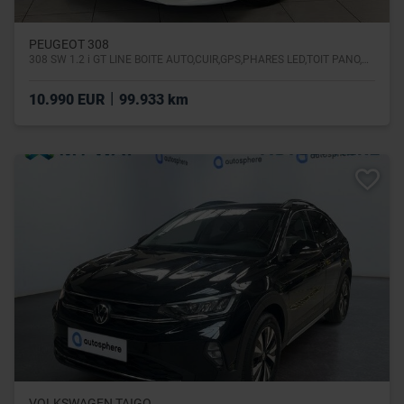
PEUGEOT 308
308 SW 1.2 i GT LINE BOITE AUTO,CUIR,GPS,PHARES LED,TOIT PANO,CAMERA,GARANTIE 1 AN
|
10.990 EUR
99.933 km
VOLKSWAGEN TAIGO