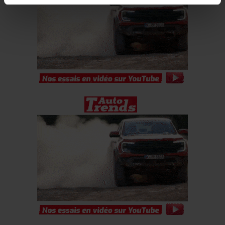
relatives aux médias sociaux et d’analyser notre trafic.
Nous partageons également des informations sur
l’utilisation de notre site avec nos partenaires de
médias sociaux, de publicité et d’analyse, qui peuvent
combiner celles-ci avec d’autres informations que vous
leur avez fournies ou qu’ils ont collectées lors de votre
utilisation de leurs services.