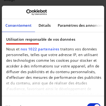
Beschrijving (NL)
Citroën Berlingo 1.5 HDI 102CV – Diesel, handgeschakelde
versnellingsbak. Uitzonderlijk laag kilometerstand voor het
Consentement
Détails
Paramètres des annonces
bouwjaar (32 304 km), optimaal onderhoud en 12
maanden garantie inbegrepen. Ruim en praktisch voertuig,
Utilisation responsable de vos données
ideaal voor gezin of kleine transporten.
* Registratie: 05/2021, Kilometerstand: 32 304 km
Nous et
nos 1022 partenaires
traitons vos données
* Aandrijving: Diesel, handgeschakelde versnellingsbak, 1
personnelles, telles que votre adresse IP, en utilisant
499 cm³, 75 kW (102 PK), Euro 6
des technologies comme les cookies pour stocker et
* Geschiedenis & staat: Eenmalige eigenaar, geen
accéder à des informations sur votre appareil, afin de
ongevallen
diffuser des publicités et du contenu personnalisés,
* Comfort & gemak: Android Auto, Apple CarPlay,
d'effectuer des mesures de performance des publicités
touchscreen, navigatiesysteem, multifunctioneel stuurwiel
et du contenu, ainsi que de réaliser des études
* Rijhulpsystemen: 360°-camera, inparkeerassistent,
d’audience, favorisant ainsi le développement de
snelheidsbegrenzer
services. Vous avez le choix quant à l'utilisation de vos
* Extra uitrusting: Aanhangerkoppeling, lichtmetalen velgen
données et à leurs finalités. Vous pouvez modifier ou
Sélection
retirer votre consentement à tout moment en