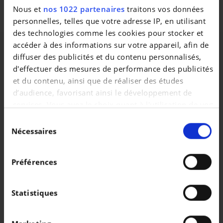
Bedankt voor uw interesse in onze diensten. Familie
Nous et
nos 1022 partenaires
traitons vos données
Decaigny en het ganse team.
personnelles, telles que votre adresse IP, en utilisant
des technologies comme les cookies pour stocker et
accéder à des informations sur votre appareil, afin de
diffuser des publicités et du contenu personnalisés,
d'effectuer des mesures de performance des publicités
et du contenu, ainsi que de réaliser des études
d’audience, favorisant ainsi le développement de
services. Vous avez le choix quant à l'utilisation de vos
données et à leurs finalités. Vous pouvez modifier ou
Sélection
retirer votre consentement à tout moment en
Nécessaires
du
consultant la Déclaration relative aux cookies ou en
consentement
cliquant sur l'icône de confidentialité.
Préférences
Si vous le permettez, nous aimerions également :
Véhicules similaires
Collecter des informations sur votre localisation
Statistiques
géographique qui peuvent être précises à plusieurs
mètres près