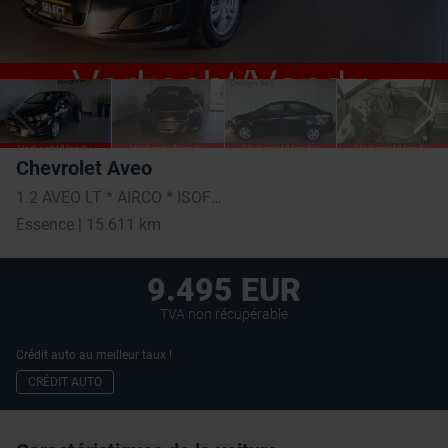
Chevrolet Aveo
1.2 AVEO LT * AIRCO * ISOFIX *
Essence | 15.611 km
9.495 EUR
TVA non récupérable
Crédit auto au meilleur taux !
CRÉDIT AUTO