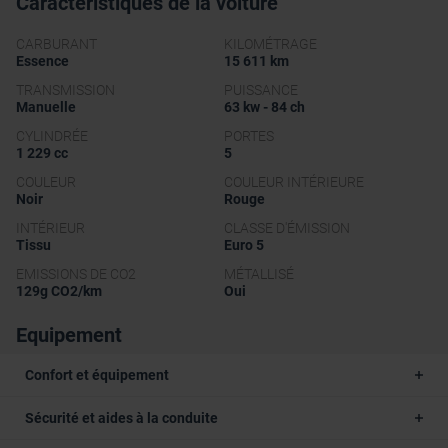
Caractéristiques de la voiture
CARBURANT
KILOMÉTRAGE
Essence
15 611 km
TRANSMISSION
PUISSANCE
Manuelle
63 kw - 84 ch
CYLINDRÉE
PORTES
1 229 cc
5
COULEUR
COULEUR INTÉRIEURE
Noir
Rouge
INTÉRIEUR
CLASSE D'ÉMISSION
Tissu
Euro 5
EMISSIONS DE CO2
MÉTALLISÉ
129g CO2/km
Oui
Equipement
Confort et équipement
Sécurité et aides à la conduite