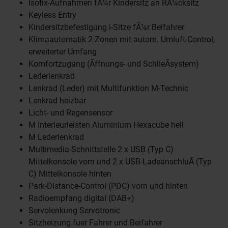
Isofix-Aufnahmen fÃ¼r Kindersitz an RÃ¼cksitz
Keyless Entry
Kindersitzbefestigung i-Sitze fÃ¼r Beifahrer
Klimaautomatik 2-Zonen mit autom. Umluft-Control,
erweiterter Umfang
Komfortzugang (Ãffnungs- und SchlieÃsystem)
Lederlenkrad
Lenkrad (Leder) mit Multifunktion M-Technic
Lenkrad heizbar
Licht- und Regensensor
M Interieurleisten Aluminium Hexacube hell
M Lederlenkrad
Multimedia-Schnittstelle 2 x USB (Typ C)
Mittelkonsole vorn und 2 x USB-LadeanschluÃ (Typ
C) Mittelkonsole hinten
Park-Distance-Control (PDC) vorn und hinten
Radioempfang digital (DAB+)
Servolenkung Servotronic
Sitzheizung fuer Fahrer und Beifahrer