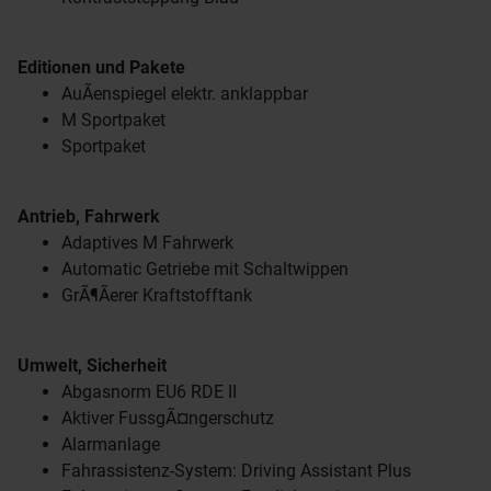
Editionen und Pakete
AuÃenspiegel elektr. anklappbar
M Sportpaket
Sportpaket
Antrieb, Fahrwerk
Adaptives M Fahrwerk
Automatic Getriebe mit Schaltwippen
GrÃ¶Ãerer Kraftstofftank
Umwelt, Sicherheit
Abgasnorm EU6 RDE II
Aktiver FussgÃ¤ngerschutz
Alarmanlage
Fahrassistenz-System: Driving Assistant Plus