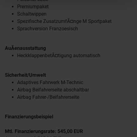
l’utilisation de notre site avec nos partenaires de
Premiumpaket
médias sociaux, de publicité et d’analyse, qui peuvent
Schaltwippen
combiner celles-ci avec d’autres informations que vous
Spezifische ZusatzumfÃ¤nge M Sportpaket
leur avez fournies ou qu’ils ont collectées lors de votre
Sprachversion Franzoesisch
utilisation de leurs services.
AuÃenausstattung
HeckklappenbetÃ¤tigung automatisch
Sicherheit/Umwelt
Adaptives Fahrwerk M-Technic
Airbag Beifahrerseite abschaltbar
Airbag Fahrer-/Beifahrerseite
Finanzierungsbeispiel
Mtl. Finanzierungsrate: 545,00 EUR