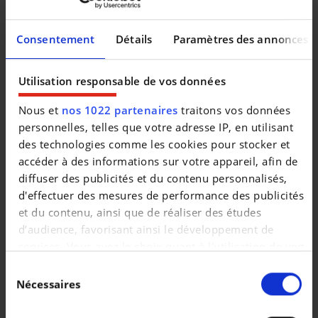
Multimedia
DAB Tuner
Sound-System Harman-Kardon
Consentement
Détails
Paramètres des annonces
Utilisation responsable de vos données
RÃ¤der
Radschraubensicherung
Nous et
nos 1022 partenaires
traitons vos données
personnelles, telles que votre adresse IP, en utilisant
des technologies comme les cookies pour stocker et
IndividualumfÃ¤nge
accéder à des informations sur votre appareil, afin de
BMW Individual Hochglanz Shadow Line
diffuser des publicités et du contenu personnalisés,
Dachhimmel Individual anthrazit
d'effectuer des mesures de performance des publicités
et du contenu, ainsi que de réaliser des études
Sonstiges
d’audience, favorisant ainsi le développement de
Ablage fÃ¼r Wireless Charging
services. Vous avez le choix quant à l'utilisation de vos
Active Guard
données et à leurs finalités. Vous pouvez modifier ou
Sélection
BMW Repair Inclusive JP - 3 Jahre/200.000 km
retirer votre consentement à tout moment en
Nécessaires
du
Bremsanlage: M Sportbremsen (BremssÃ¤ttel
consultant la Déclaration relative aux cookies ou en
consentement
lackiert, blau hochglÃ¤nzend)
cliquant sur l'icône de confidentialité.