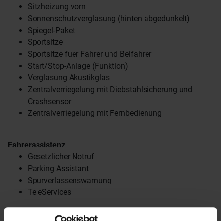
Sitzheizung vorn
Sonnenschutzverglasung (hinten abgedunkelt)
Spiegel-Paket
Sportsitze
Sportsitze fuer Fahrer und Beifahrer
Start/Stop-Anlage (Funktion)
Verglasung Akustikglas
Zentralverriegelung mit Diebstahlsicherung und
Crashsensor
Zentralverriegelung mit Fernbedienung
Fahrerassistenz
Gesetzlicher Notruf
Parking Assistant
Spurverlassenswarnung
TeleServices