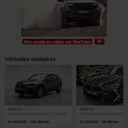
Véhicules similaires
BMW X2
BMW X2
*d sDrive16* XENON* NAVI* CLIM* RADAR AV/AR*
|
|
14.950 EUR
130.000 km
27.390 EUR
58.080 km