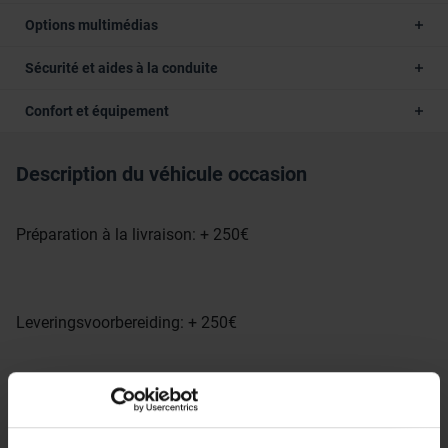
Options multimédias
Sécurité et aides à la conduite
Confort et équipement
Description du véhicule occasion
Préparation à la livraison: + 250€
Leveringsvoorbereiding: + 250€