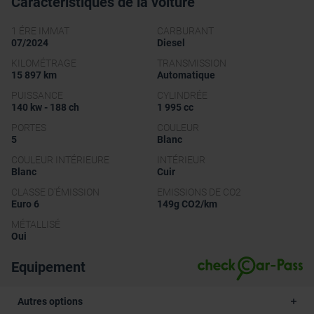
Caractéristiques de la voiture
1 ÉRE IMMAT
CARBURANT
07/2024
Diesel
KILOMÉTRAGE
TRANSMISSION
15 897 km
Automatique
PUISSANCE
CYLINDRÉE
140 kw - 188 ch
1 995 cc
PORTES
COULEUR
5
Blanc
COULEUR INTÉRIEURE
INTÉRIEUR
Blanc
Cuir
CLASSE D'ÉMISSION
EMISSIONS DE CO2
Euro 6
149g CO2/km
MÉTALLISÉ
Oui
Equipement
Autres options