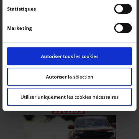
Collecter des informations sur votre localisation
Statistiques
géographique qui peuvent être précises à plusieurs
mètres près
Marketing
Identifier votre appareil en l'analysant
activement pour en relever les caractéristiques
spécifiques (empreintes digitales).
Pour en savoir plus sur le traitement de vos données
Autoriser tous les cookies
personnelles et définir vos préférences, reportez-vous
à la
section « Détails »
. Vous pouvez modifier ou
retirer votre consentement à tout moment à partir de
Autoriser la sélection
la déclaration sur les cookies.
Utiliser uniquement les cookies nécessaires
Les cookies nous permettent de personnaliser le
contenu et les annonces, d’offrir des fonctionnalités
relatives aux médias sociaux et d’analyser notre trafic.
Nous partageons également des informations sur
l’utilisation de notre site avec nos partenaires de
médias sociaux, de publicité et d’analyse, qui peuvent