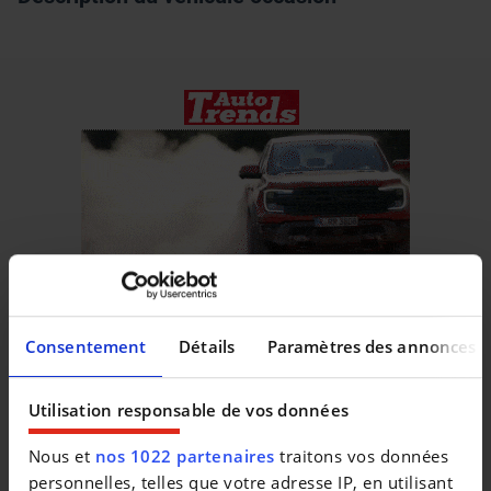
Consentement
Détails
Paramètres des annonces
Véhicules similaires
Utilisation responsable de vos données
Nous et
nos 1022 partenaires
traitons vos données
personnelles, telles que votre adresse IP, en utilisant