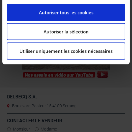
spécifiques (empreintes digitales).
Pour en savoir plus sur le traitement de vos données
Autoriser tous les cookies
personnelles et définir vos préférences, reportez-vous
à la
section « Détails »
. Vous pouvez modifier ou
retirer votre consentement à tout moment à partir de
Autoriser la sélection
la déclaration sur les cookies.
Utiliser uniquement les cookies nécessaires
Les cookies nous permettent de personnaliser le
contenu et les annonces, d’offrir des fonctionnalités
relatives aux médias sociaux et d’analyser notre trafic.
Nous partageons également des informations sur
l’utilisation de notre site avec nos partenaires de
médias sociaux, de publicité et d’analyse, qui peuvent
combiner celles-ci avec d’autres informations que vous
DELBECQ S.A.
leur avez fournies ou qu’ils ont collectées lors de votre
Boulevard Pasteur 15 4100 Seraing
utilisation de leurs services.
CONTACTER LE VENDEUR
Monsieur
Madame