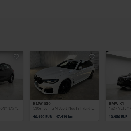
BMW 530
BMW X1
* d EfficientDynamics* XENON* NAVI* CLIM* 5 PORTES*
530e Touring M Sport Plug In Hybrid Laser ACC Trekhaak
|
|
40.990 EUR
47.419 km
13.950 EUR