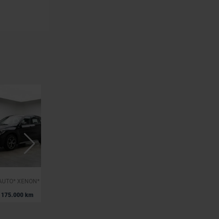
BMW X1
* sDRIVE18i* AUTO* XENON* CUIR* NAVI* GARANTIE 12 MOIS*
*X1 2.0 d sDrive18* XENON* CUIR* NAVI* CLIM*
|
175.000 km
15.950 EUR
150.000 km