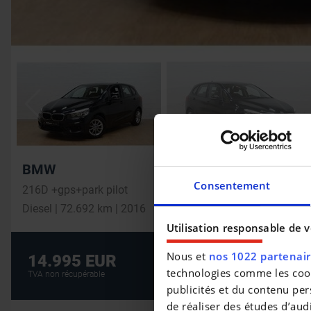
BMW
Consentement
216D +gps+park pilot
Diesel | 72.692 km | 2016
Utilisation responsable de 
Nous et
nos 1022 partenai
Crédit auto au m
14.995 EUR
technologies comme les cooki
CRÉDIT AUTO
TVA non récupérable
publicités et du contenu per
de réaliser des études d’aud