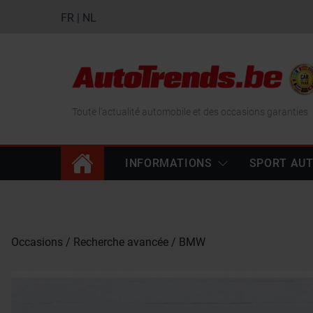
FR
|
NL
Toute l'actualité automobile et des occasions garanties
INFORMATIONS
SPORT AU
Occasions
Recherche avancée
BMW