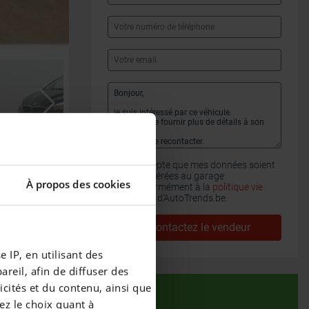
J'accepte que mes données soient
transférées au garage
À propos des cookies
conformément à la
politique vie
privée
d’AutoTrends.be.
Contactez le vendeur
 IP, en utilisant des
reil, afin de diffuser des
cités et du contenu, ainsi que
ez le choix quant à