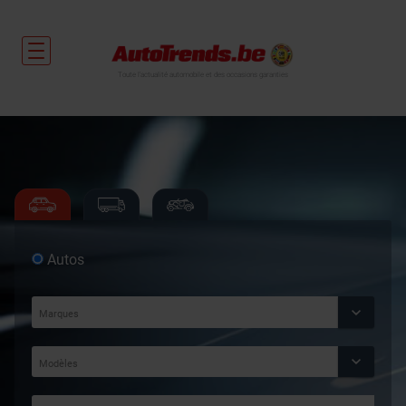
Toute l'actualité automobile et des occasions garanties
Autos