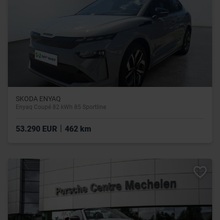
SKODA ENYAQ
Enyaq Coupé 82 kWh 85 Sportline
|
53.290 EUR
462 km