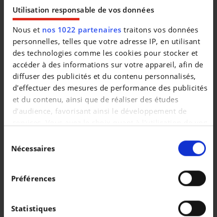
|
14.950 EUR
130.000 km
Utilisation responsable de vos données
Nous et
nos 1022 partenaires
traitons vos données
personnelles, telles que votre adresse IP, en utilisant
des technologies comme les cookies pour stocker et
accéder à des informations sur votre appareil, afin de
diffuser des publicités et du contenu personnalisés,
d'effectuer des mesures de performance des publicités
et du contenu, ainsi que de réaliser des études
d’audience, favorisant ainsi le développement de
services. Vous avez le choix quant à l'utilisation de vos
données et à leurs finalités. Vous pouvez modifier ou
Sélection
retirer votre consentement à tout moment en
Nécessaires
du
consultant la Déclaration relative aux cookies ou en
consentement
PORSCHE PANAMERA
cliquant sur l'icône de confidentialité.
Panamera 4 E-Hybrid
Préférences
Si vous le permettez, nous aimerions également :
|
142.499 EUR
0 km
Collecter des informations sur votre localisation
Statistiques