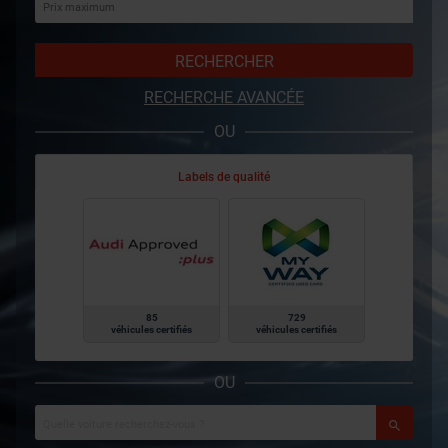
RECHERCHER
RECHERCHE AVANCÉE
OU
Labels de qualité
85
729
véhicules certifiés
véhicules certifiés
OU