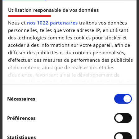
Utilisation responsable de vos données
|
23.990 EUR
31.770 km
Nous et
nos 1022 partenaires
traitons vos données
personnelles, telles que votre adresse IP, en utilisant
des technologies comme les cookies pour stocker et
accéder à des informations sur votre appareil, afin de
diffuser des publicités et du contenu personnalisés,
d'effectuer des mesures de performance des publicités
et du contenu, ainsi que de réaliser des études
d’audience, favorisant ainsi le développement de
services. Vous avez le choix quant à l'utilisation de vos
données et à leurs finalités. Vous pouvez modifier ou
Sélection
retirer votre consentement à tout moment en
Nécessaires
du
consultant la Déclaration relative aux cookies ou en
consentement
cliquant sur l'icône de confidentialité.
KIA
Préférences
Xceed 1.6 GDi PHEV Dynamic Line DCT
Si vous le permettez, nous aimerions également :
|
20.990 EUR
62.712 km
Collecter des informations sur votre localisation
Statistiques