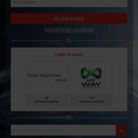
RECHERCHER
RECHERCHE AVANCÉE
OU
Labels de qualité
85
729
véhicules certifiés
véhicules certifiés
OU