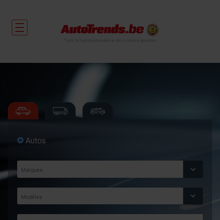
Toute l'actualité automobile et des occasions garanties
Autos