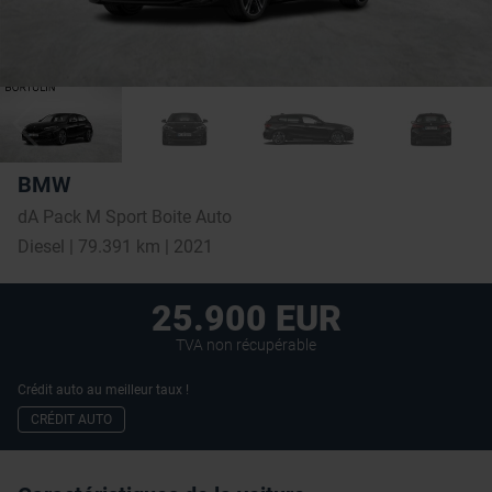
BMW
dA Pack M Sport Boite Auto
Diesel | 79.391 km | 2021
25.900 EUR
TVA non récupérable
Crédit auto au meilleur taux !
CRÉDIT AUTO