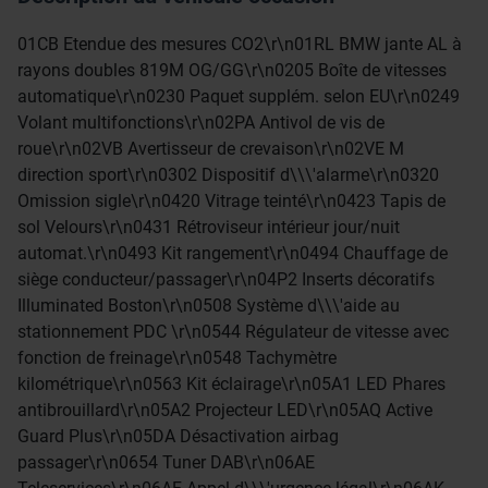
01CB Etendue des mesures CO2\r\n01RL BMW jante AL à
rayons doubles 819M OG/GG\r\n0205 Boîte de vitesses
automatique\r\n0230 Paquet supplém. selon EU\r\n0249
Volant multifonctions\r\n02PA Antivol de vis de
roue\r\n02VB Avertisseur de crevaison\r\n02VE M
direction sport\r\n0302 Dispositif d\\\'alarme\r\n0320
Omission sigle\r\n0420 Vitrage teinté\r\n0423 Tapis de
sol Velours\r\n0431 Rétroviseur intérieur jour/nuit
automat.\r\n0493 Kit rangement\r\n0494 Chauffage de
siège conducteur/passager\r\n04P2 Inserts décoratifs
Illuminated Boston\r\n0508 Système d\\\'aide au
stationnement PDC \r\n0544 Régulateur de vitesse avec
fonction de freinage\r\n0548 Tachymètre
kilométrique\r\n0563 Kit éclairage\r\n05A1 LED Phares
antibrouillard\r\n05A2 Projecteur LED\r\n05AQ Active
Guard Plus\r\n05DA Désactivation airbag
passager\r\n0654 Tuner DAB\r\n06AE