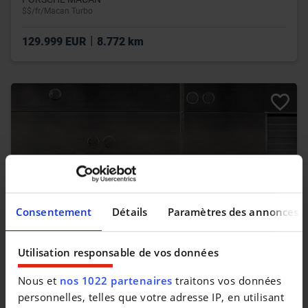
$$/fr/Macan Turbo
|
129.999 EUR
8.772 km
Consentement
Détails
Paramètres des annonces
Utilisation responsable de vos données
PORSCHE 718 BOXSTER
Nous et
nos 1022 partenaires
traitons vos données
718 Boxster Style Edition (MY24)
personnelles, telles que votre adresse IP, en utilisant