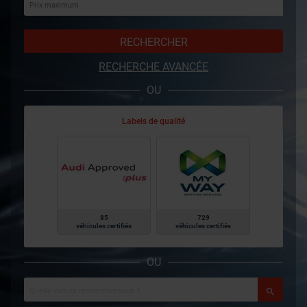
RECHERCHER
RECHERCHE AVANCÉE
OU
Labels de qualité
85
729
véhicules certifiés
véhicules certifiés
OU