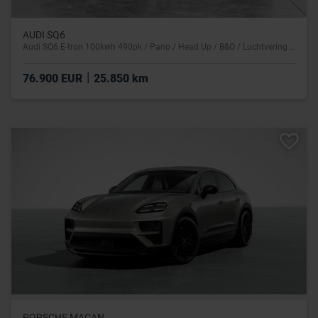
AUDI SQ6
Audi SQ6 E-tron 100kwh 490pk / Pano / Head Up / B&O / Luchtvering / Matrix
|
76.900 EUR
25.850 km
PORSCHE MACAN