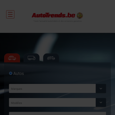
Toute l'actualité automobile et des occasions garanties
Autos