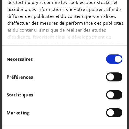
des technologies comme les cookies pour stocker et
|
73.718 EUR
10.500 km
accéder à des informations sur votre appareil, afin de
diffuser des publicités et du contenu personnalisés,
d'effectuer des mesures de performance des publicités
et du contenu, ainsi que de réaliser des études
d’audience, favorisant ainsi le développement de
services. Vous avez le choix quant à l'utilisation de vos
données et à leurs finalités. Vous pouvez modifier ou
Sélection
retirer votre consentement à tout moment en
Nécessaires
du
consultant la Déclaration relative aux cookies ou en
consentement
cliquant sur l'icône de confidentialité.
Préférences
Si vous le permettez, nous aimerions également :
Collecter des informations sur votre localisation
Statistiques
PORSCHE MACAN
géographique qui peuvent être précises à plusieurs
Macan 4S
mètres près
Marketing
Identifier votre appareil en l'analysant
|
121.999 EUR
15.001 km
activement pour en relever les caractéristiques
spécifiques (empreintes digitales).