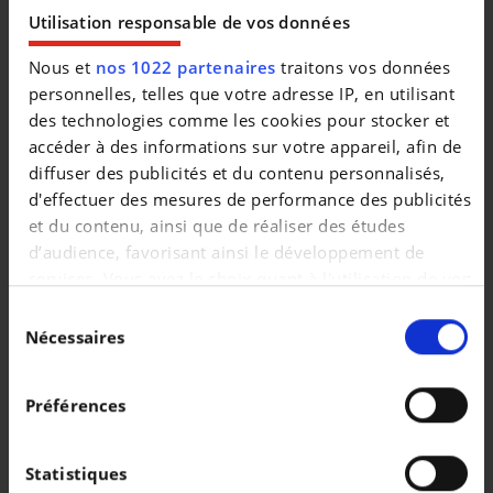
|
29.490 EUR
49.329 km
Utilisation responsable de vos données
Nous et
nos 1022 partenaires
traitons vos données
personnelles, telles que votre adresse IP, en utilisant
des technologies comme les cookies pour stocker et
accéder à des informations sur votre appareil, afin de
diffuser des publicités et du contenu personnalisés,
d'effectuer des mesures de performance des publicités
et du contenu, ainsi que de réaliser des études
d’audience, favorisant ainsi le développement de
services. Vous avez le choix quant à l'utilisation de vos
données et à leurs finalités. Vous pouvez modifier ou
Sélection
retirer votre consentement à tout moment en
Nécessaires
du
consultant la Déclaration relative aux cookies ou en
consentement
AUDI A6
cliquant sur l'icône de confidentialité.
New Audi A6 Berline S-line Quattro
Préférences
Si vous le permettez, nous aimerions également :
|
94.490 EUR
1 km
Collecter des informations sur votre localisation
Statistiques