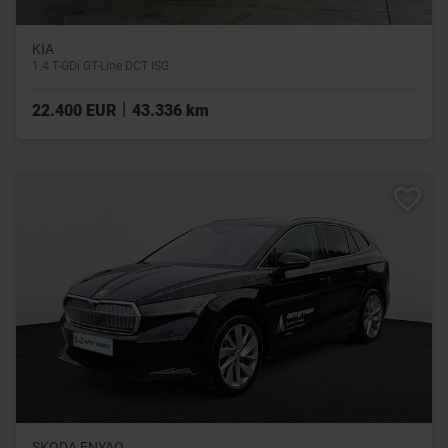
KIA
1.4 T-GDi GT-Line DCT ISG
|
22.400 EUR
43.336 km
SKODA ENYAQ