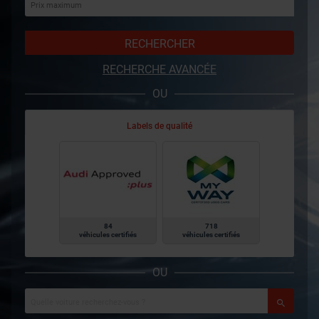
RECHERCHER
RECHERCHE AVANCÉE
OU
Labels de qualité
84
718
véhicules certifiés
véhicules certifiés
OU