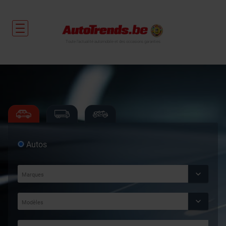
Toute l'actualité automobile et des occasions garanties
Autos