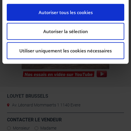
spécifiques (empreintes digitales).
Pour en savoir plus sur le traitement de vos données
Autoriser tous les cookies
personnelles et définir vos préférences, reportez-vous
à la
section « Détails »
. Vous pouvez modifier ou
retirer votre consentement à tout moment à partir de
Autoriser la sélection
la déclaration sur les cookies.
Utiliser uniquement les cookies nécessaires
Les cookies nous permettent de personnaliser le
contenu et les annonces, d’offrir des fonctionnalités
relatives aux médias sociaux et d’analyser notre trafic.
Nous partageons également des informations sur
l’utilisation de notre site avec nos partenaires de
médias sociaux, de publicité et d’analyse, qui peuvent
combiner celles-ci avec d’autres informations que vous
LOUYET BRUSSELS
leur avez fournies ou qu’ils ont collectées lors de votre
Av. Léonard Mommaerts 1 1140 Evere
utilisation de leurs services.
CONTACTER LE VENDEUR
Monsieur
Madame