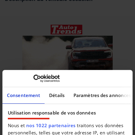
Consentement
Détails
Paramètres des annonces
Véhicules similaires
Utilisation responsable de vos données
Nous et
nos 1022 partenaires
traitons vos données
personnelles, telles que votre adresse IP, en utilisant