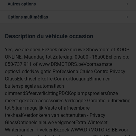
Autres options
Options multimédias
Description du véhicule occasion
Yes, we are open!Bezoek onze nieuwe Showroom of KOOP
ONLINE: Maandag tot Zaterdag: 09u00 - 18u00Bel ons op:
050-737.911 of www.DRMOTORS.beVoornaamste
opties:LederNavigatie ProfessionalCruise ControlPrivacy
GlassElektrische kofferComforttoegangBinnen en
buitenspiegels automatisch
dimmendSfeerverlichtingPDCKoplampsproeiersOnze
meest gekozen accessoires:Verlengde Garantie: uitbreiding
tot 5 jaar mogelijk!Vaste of afneembare
trekhaakVerdonkeren van achterruiten - Privacy
GlassOptionele nieuwe velgensetExtra Winterset:
Winterbanden + velgenBezoek WWW.DRMOTORS.BE voor