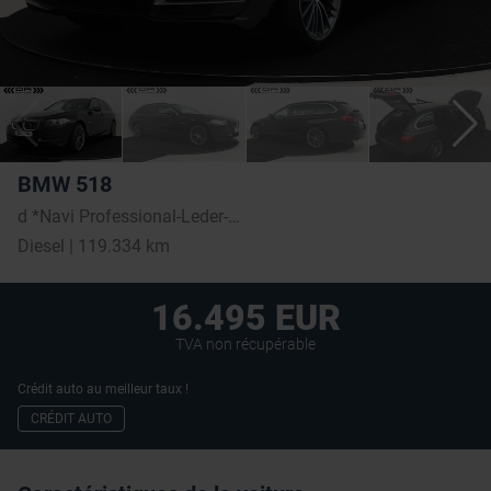
BMW 518
d *Navi Professional-Leder-PDC-Comfort access**
Diesel | 119.334 km
16.495 EUR
TVA non récupérable
Crédit auto au meilleur taux !
CRÉDIT AUTO