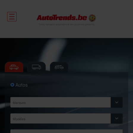
Toute l'actualité automobile et des occasions garanties
Autos