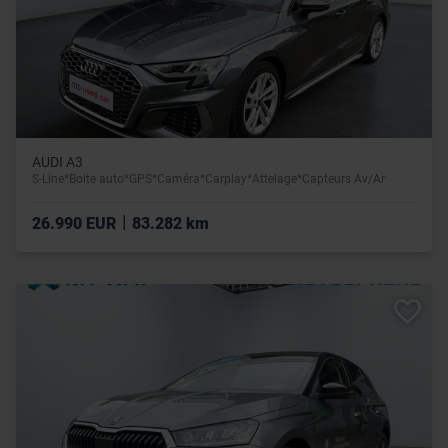
AUDI A3
S-Line*Boite auto*GPS*Caméra*Carplay*Attelage*Capteurs Av/Ar
|
26.990 EUR
83.282 km