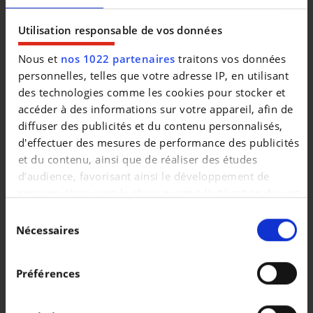
|
238.397 EUR
0 km
Utilisation responsable de vos données
Nous et
nos 1022 partenaires
traitons vos données
personnelles, telles que votre adresse IP, en utilisant
des technologies comme les cookies pour stocker et
accéder à des informations sur votre appareil, afin de
diffuser des publicités et du contenu personnalisés,
d'effectuer des mesures de performance des publicités
et du contenu, ainsi que de réaliser des études
d’audience, favorisant ainsi le développement de
services. Vous avez le choix quant à l'utilisation de vos
données et à leurs finalités. Vous pouvez modifier ou
Sélection
retirer votre consentement à tout moment en
Nécessaires
du
consultant la Déclaration relative aux cookies ou en
consentement
PORSCHE CAYENNE
cliquant sur l'icône de confidentialité.
Cayenne E-Hybrid
Préférences
|
131.999 EUR
0 km
Si vous le permettez, nous aimerions également :