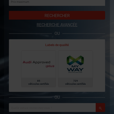
RECHERCHER
RECHERCHE AVANCÉE
OU
Labels de qualité
85
729
véhicules certifiés
véhicules certifiés
OU