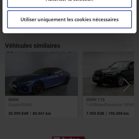
la déclaration sur les cookies.
Utiliser uniquement les cookies nécessaires
Les cookies nous permettent de personnaliser le
contenu et les annonces, d’offrir des fonctionnalités
relatives aux médias sociaux et d’analyser notre trafic.
Nous partageons également des informations sur
Véhicules similaires
l’utilisation de notre site avec nos partenaires de
médias sociaux, de publicité et d’analyse, qui peuvent
combiner celles-ci avec d’autres informations que vous
leur avez fournies ou qu’ils ont collectées lors de votre
utilisation de leurs services.
BMW
BMW 116
Coupé 420iAS
|
|
35.990 EUR
80.041 km
7.950 EUR
190.000 km