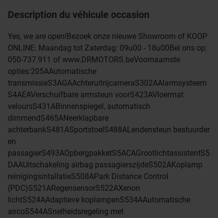
Description du véhicule occasion
Yes, we are open!Bezoek onze nieuwe Showroom of KOOP
ONLINE: Maandag tot Zaterdag: 09u00 - 18u00Bel ons op:
050-737.911 of www.DRMOTORS.beVoornaamste
opties:205AAutomatische
transmissieS3AGAAchteruitrijcameraS302AAlarmsysteem
S4AEAVerschuifbare armsteun voorS423AVloermat
veloursS431ABinnenspiegel, automatisch
dimmendS465ANeerklapbare
achterbankS481ASportstoelS488ALendensteun bestuurder
en
passagierS493AOpbergpakketS5ACAGrootlichtassistentS5
DAAUitschakeling airbag passagierszijdeS502AKoplamp
reinigingsintallatieS508APark Distance Control
(PDC)S521ARegensensorS522AXenon
lichtS524AAdaptieve koplampenS534AAutomatische
aircoS544ASnelheidsregeling met