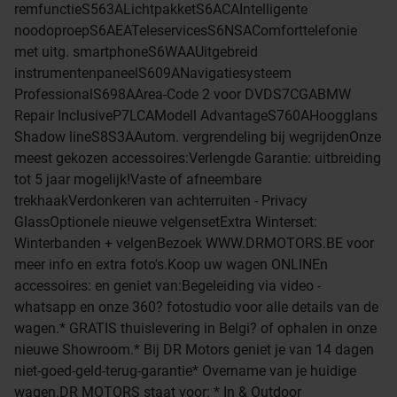
remfunctieS563ALichtpakketS6ACAIntelligente
noodoproepS6AEATeleservicesS6NSAComforttelefonie
met uitg. smartphoneS6WAAUitgebreid
instrumentenpaneelS609ANavigatiesysteem
ProfessionalS698AArea-Code 2 voor DVDS7CGABMW
Repair InclusiveP7LCAModell AdvantageS760AHoogglans
Shadow lineS8S3AAutom. vergrendeling bij wegrijdenOnze
meest gekozen accessoires:Verlengde Garantie: uitbreiding
tot 5 jaar mogelijk!Vaste of afneembare
trekhaakVerdonkeren van achterruiten - Privacy
GlassOptionele nieuwe velgensetExtra Winterset:
Winterbanden + velgenBezoek WWW.DRMOTORS.BE voor
meer info en extra foto's.Koop uw wagen ONLINEn
accessoires: en geniet van:Begeleiding via video -
whatsapp en onze 360? fotostudio voor alle details van de
wagen.* GRATIS thuislevering in Belgi? of ophalen in onze
nieuwe Showroom.* Bij DR Motors geniet je van 14 dagen
niet-goed-geld-terug-garantie* Overname van je huidige
wagen.DR MOTORS staat voor: * In & Outdoor