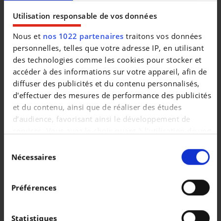
|
32.990 EUR
39.666 km
Utilisation responsable de vos données
Nous et
nos 1022 partenaires
traitons vos données
personnelles, telles que votre adresse IP, en utilisant
des technologies comme les cookies pour stocker et
accéder à des informations sur votre appareil, afin de
diffuser des publicités et du contenu personnalisés,
d'effectuer des mesures de performance des publicités
et du contenu, ainsi que de réaliser des études
d’audience, favorisant ainsi le développement de
services. Vous avez le choix quant à l'utilisation de vos
données et à leurs finalités. Vous pouvez modifier ou
Sélection
retirer votre consentement à tout moment en
Nécessaires
du
consultant la Déclaration relative aux cookies ou en
consentement
HYUNDAI H 350
cliquant sur l'icône de confidentialité.
2.5 CDRi L3H2 Glasresteel *€ 12.990 NETTO*
Préférences
|
15.718 EUR
92.175 km
Si vous le permettez, nous aimerions également :
Collecter des informations sur votre localisation
Statistiques