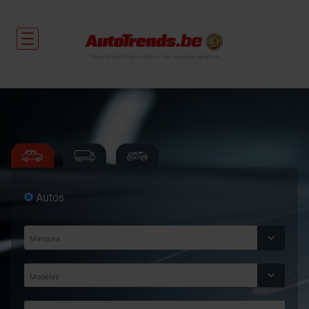
Toute l'actualité automobile et des occasions garanties
Autos