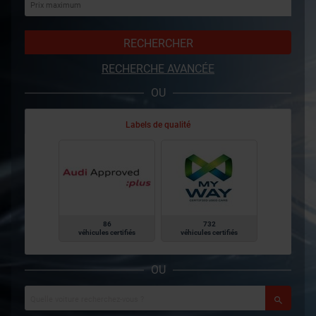
RECHERCHER
RECHERCHE AVANCÉE
OU
Labels de qualité
86
732
véhicules certifiés
véhicules certifiés
OU