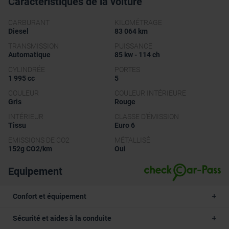
Caractéristiques de la voiture
CARBURANT
KILOMÉTRAGE
Diesel
83 064 km
TRANSMISSION
PUISSANCE
Automatique
85 kw - 114 ch
CYLINDRÉE
PORTES
1 995 cc
5
COULEUR
COULEUR INTÉRIEURE
Gris
Rouge
INTÉRIEUR
CLASSE D'ÉMISSION
Tissu
Euro 6
EMISSIONS DE CO2
MÉTALLISÉ
152g CO2/km
Oui
Equipement
Confort et équipement
Sécurité et aides à la conduite