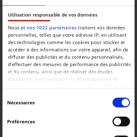
Alle DECAIGNY DEGROOTE TWEEDEHANDS zijn op 140
punten gecontroleerd - Minimum 1 jaar garantie (of langer
Utilisation responsable de vos données
indien gewenst) - Voordelige tarieven Touring Wegenhulp -
Nous et
nos 1022 partenaires
traitons vos données
Iedere wagen voldoet aan de strenge Decaigny-Degroote
personnelles, telles que votre adresse IP, en utilisant
Selected Cars normen - uitgebreide testrit mogelijk om
des technologies comme les cookies pour stocker et
onze kwaliteit te ervaren - iedere wagen krijgt het officieel
accéder à des informations sur votre appareil, afin de
onderhoud bij aflevering. Onze hoog opgeleide
diffuser des publicités et du contenu personnalisés,
medewerkers garanderen U kwaliteit en perfecte service.
d'effectuer des mesures de performance des publicités
Bezoek www.dd.be en vind uw droomwagen. Bedankt voor
et du contenu, ainsi que de réaliser des études
uw interesse in onze diensten. Familie Decaigny-Degroote
d’audience, favorisant ainsi le développement de
en het ganse team.
services. Vous avez le choix quant à l'utilisation de vos
données et à leurs finalités. Vous pouvez modifier ou
Sélection
retirer votre consentement à tout moment en
Nécessaires
du
consultant la Déclaration relative aux cookies ou en
consentement
cliquant sur l'icône de confidentialité.
Préférences
Si vous le permettez, nous aimerions également :