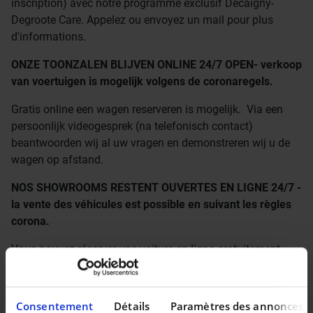
inscription) avec notre programme exclusif Decaigny-
Degroote Care. Appelez ou envoyez un mail pour plus
d'informations.
ONZE TOONZALEN BLIJVEN ONLINE 24/7 OPEN- verkoop
van voertuigen is mogelijk volgens de coronaregels.
Gratis online een wagen reserveren is mogelijk. Via een
persoonlijk videogesprek (na telefonisch contact)
beantwoorden wij al uw vragen en demonstreren wij u de
wagen op afstand.
NOS SHOWROOMS RESTENT OUVERTES EN LIGNE 24/7 -
la vente des véhicules est possible en suivant les règles
corona.
Vous pouvez réserver une voiture en ligne gratuitement.
Par un appel vidéo personnel (après contact téléphonique),
nous répondrons à toutes vos questions et vous
démontrerons la voiture à distance.
Consentement
Détails
Paramètres des annonces