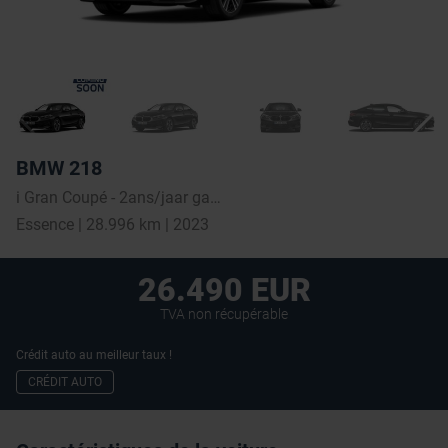
BMW 218
i Gran Coupé - 2ans/jaar garantie
Essence | 28.996 km | 2023
26.490 EUR
TVA non récupérable
Crédit auto au meilleur taux !
CRÉDIT AUTO