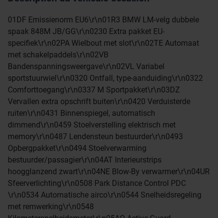
01DF Emissienorm EU6\r\n01R3 BMW LM-velg dubbele
spaak 848M JB/GG\r\n0230 Extra pakket EU-
specifiek\r\n02PA Wielbout met slot\r\n02TE Automaat
met schakelpaddels\r\n02VB
Bandenspanningsweergave\r\n02VL Variabel
sportstuurwiel\r\n0320 Ontfall, type-aanduiding\r\n0322
Comforttoegang\r\n0337 M Sportpakket\r\n03DZ
Vervallen extra opschrift buiten\r\n0420 Verduisterde
ruiten\r\n0431 Binnenspiegel, automatisch
dimmend\r\n0459 Stoelverstelling elektrisch met
memory\r\n0487 Lendensteun bestuurder\r\n0493
Opbergpakket\r\n0494 Stoelverwarming
bestuurder/passagier\r\n04AT Interieurstrips
hoogglanzend zwart\r\n04NE Blow-By verwarmer\r\n04UR
Sfeerverlichting\r\n0508 Park Distance Control PDC
\r\n0534 Automatische airco\r\n0544 Snelheidsregeling
met remwerking\r\n0548