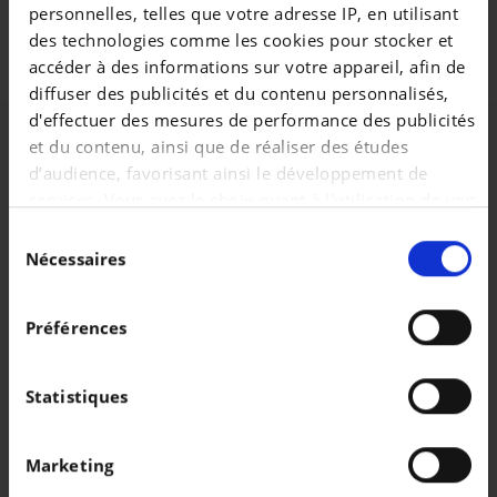
SALAPA\r\n09AA Bescherming buitenzijde\r\n09QX
personnelles, telles que votre adresse IP, en utilisant
Voorbereiding bestuurdersassistent I\r\nA090 AGM-accu
des technologies comme les cookies pour stocker et
90 Ah
accéder à des informations sur votre appareil, afin de
diffuser des publicités et du contenu personnalisés,
d'effectuer des mesures de performance des publicités
et du contenu, ainsi que de réaliser des études
d’audience, favorisant ainsi le développement de
services. Vous avez le choix quant à l'utilisation de vos
données et à leurs finalités. Vous pouvez modifier ou
Sélection
retirer votre consentement à tout moment en
Nécessaires
du
consultant la Déclaration relative aux cookies ou en
consentement
cliquant sur l'icône de confidentialité.
Préférences
Si vous le permettez, nous aimerions également :
Collecter des informations sur votre localisation
Statistiques
géographique qui peuvent être précises à plusieurs
mètres près
Véhicules similaires
Marketing
Identifier votre appareil en l'analysant
activement pour en relever les caractéristiques