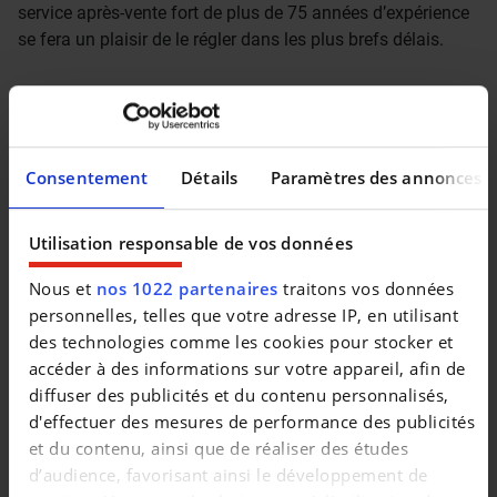
service après-vente fort de plus de 75 années d’expérience
se fera un plaisir de le régler dans les plus brefs délais.
Nos chemins ne se séparent pas après la livraison. Grâce à
des collaborateurs investis et bénéficiant des dernières
Consentement
Détails
Paramètres des annonces
formations qualifiantes, notamment dispensées par les
constructeurs dont nous assurons la distribution de
Utilisation responsable de vos données
véhicules neufs, nous proposons**un service d’entretien
toutes marques**à la pointe de la technologie.
Nous et
nos 1022 partenaires
traitons vos données
personnelles, telles que votre adresse IP, en utilisant
des technologies comme les cookies pour stocker et
accéder à des informations sur votre appareil, afin de
Vous trouverez chez nous, toutes les réponses à vos
diffuser des publicités et du contenu personnalisés,
besoins automobiles.
d'effectuer des mesures de performance des publicités
et du contenu, ainsi que de réaliser des études
Nous vous donnons rendez-vous sur
d’audience, favorisant ainsi le développement de
[[http://www.click2move.be/|www.click2move.be]] ou dans