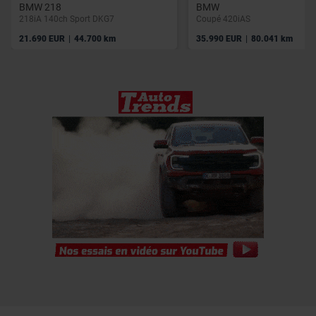
BMW 218
BMW
218iA 140ch Sport DKG7
Coupé 420iAS
|
|
21.690 EUR
44.700 km
35.990 EUR
80.041 km