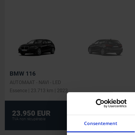
BMW 116
AUTOMAAT - NAVI - LED
Essence | 23.713 km | 2023
Crédit auto au m
23.950 EUR
CRÉDIT AUTO
TVA non récupérable
Consentement