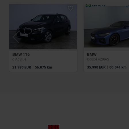
BMW 116
BMW
d AdBlue
Coupé 420iAS
|
|
21.990 EUR
56.075 km
35.990 EUR
80.041 km