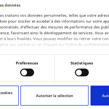
vos données
CARBURANT
res
traitons vos données personnelles, telles que votre adresse
Essence
es pour stocker et accéder à des informations sur votre appa
TRANSMISSION
sonnalisés, d'effectuer des mesures de performance des publi
Automatique
ience, favorisant ainsi le développement de services. Vous av
PORTES
 et à leurs finalités. Vous pouvez modifier ou retirer votre 
5
ative aux cookies ou en cliquant sur l'icône de confidentialité
COULEUR INTÉRIEURE
Noir
aimerions également :
MÉTALLISÉ
tions sur votre localisation géographique qui peuvent être pr
Préférences
Statistiques
Oui
reil en l'analysant activement pour en relever les caractérist
raitement de vos données personnelles et définir vos préféren
cookies
uvez modifier ou retirer votre consentement à tout moment à 
Autoriser la sélection
Auto