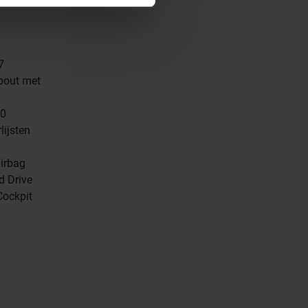
ctionnalités relatives aux
l’utilisation de notre site
elles-ci avec d’autres
de leurs services.
7
lbout met
50
lijsten
irbag
d Drive
Cockpit