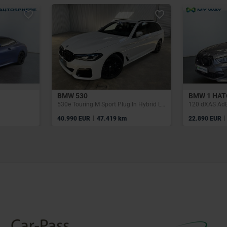
BMW 530
BMW 1 HA
530e Touring M Sport Plug In Hybrid Laser ACC Trekhaak
120 dXAS AdB
|
|
40.990 EUR
47.419 km
22.890 EUR