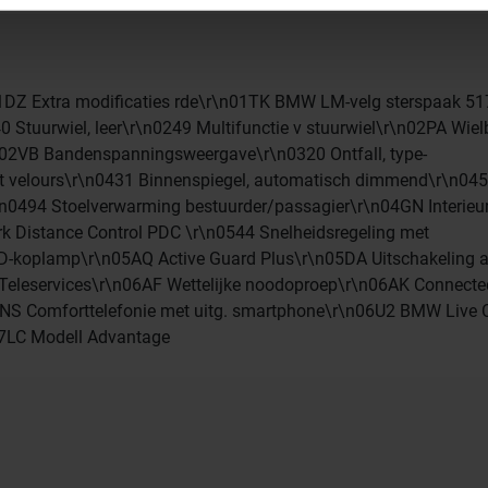
de personnaliser le contenu et les annonces, d’offrir des fon
 notre trafic. Nous partageons également des informations sur 
as sociaux, de publicité et d’analyse, qui peuvent combiner c
ez fournies ou qu’ils ont collectées lors de votre utilisation 
DZ Extra modificaties rde\r\n01TK BMW LM-velg sterspaak 51
 Stuurwiel, leer\r\n0249 Multifunctie v stuurwiel\r\n02PA Wie
\n02VB Bandenspanningsweergave\r\n0320 Ontfall, type-
at velours\r\n0431 Binnenspiegel, automatisch dimmend\r\n04
\n0494 Stoelverwarming bestuurder/passagier\r\n04GN Interieur
k Distance Control PDC \r\n0544 Snelheidsregeling met
D-koplamp\r\n05AQ Active Guard Plus\r\n05DA Uitschakeling a
eleservices\r\n06AF Wettelijke noodoproep\r\n06AK Connecte
NS Comforttelefonie met uitg. smartphone\r\n06U2 BMW Live 
07LC Modell Advantage