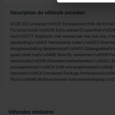
Les cookies nous permettent 
médias sociaux et d’analyser
Description du véhicule occasion
avec nos partenaires de médi
informations que vous leur av
01CB CO2 omvang\r\n01DF Emissienorm EU6 rde II\r\n01
FG/zond.noodl.\r\n0230 Extra pakket EU-specifiek\r\n0240
slot\r\n02TF Steptronic met versnel.bak met dub.kop.\r
aanduiding\r\n0420 Verduisterde ruiten\r\n0423 Vloerm
Hoogteverstelling bijrijdersstoel\r\n0493 Opbergpakket\r
quarz-zilver mat\r\n04NE Blow-By verwarmer\r\n0508 Par
remfunctie\r\n0548 Kilometersnelheidsmeter\r\n05A2 LE
passagierszijde\r\n0654 DAB-ontvangermodule\r\n06AE T
Services\r\n06C4 Connected Package Professional\r\n06
Plus\r\n06WB Multifunctioneel instrumentendisplay\r\n
Véhicules similaires