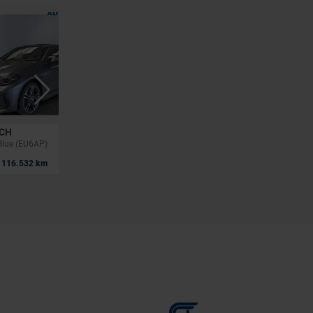
TCH
BMW X2
lue (EU6AP)
X2 2.0i sDRIVE20,PACK M ,BOITE AUTO,SEMI-CUIR,GPS,PHARES LED,GARANTIE 1 AN
|
116.532 km
27.390 EUR
58.080 km