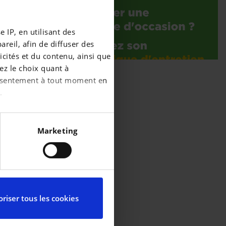
 IP, en utilisant des
reil, afin de diffuser des
cités et du contenu, ainsi que
ez le choix quant à
consentement à tout moment en
.
écises à plusieurs mètres
Marketing
iques spécifiques (empreintes
ces, reportez-vous à la
partir de la déclaration sur
riser tous les cookies