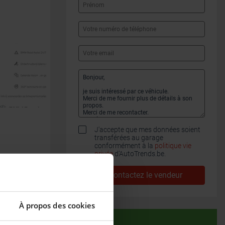
J'accepte que mes données soient
transférées au garage
conformément à la
politique vie
privée
d’AutoTrends.be.
Contactez le vendeur
À propos des cookies