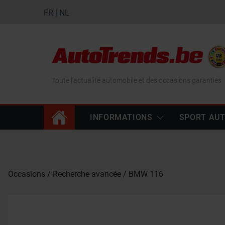
FR
|
NL
Toute l'actualité automobile et des occasions garanties
INFORMATIONS
SPORT AU
Occasions
Recherche avancée
BMW 116