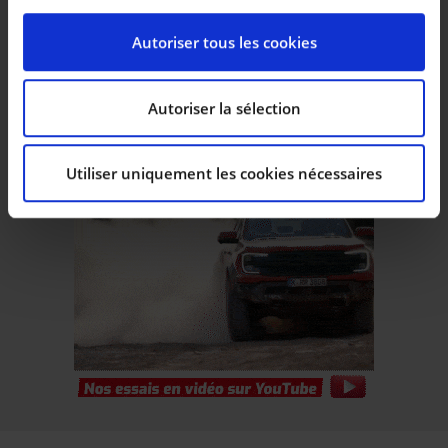
spécifiques (empreintes digitales).
Pour en savoir plus sur le traitement de vos données
Autoriser tous les cookies
personnelles et définir vos préférences, reportez-vous
à la
section « Détails »
. Vous pouvez modifier ou
retirer votre consentement à tout moment à partir de
Autoriser la sélection
la déclaration sur les cookies.
Utiliser uniquement les cookies nécessaires
Les cookies nous permettent de personnaliser le
contenu et les annonces, d’offrir des fonctionnalités
relatives aux médias sociaux et d’analyser notre trafic.
Nous partageons également des informations sur
l’utilisation de notre site avec nos partenaires de
médias sociaux, de publicité et d’analyse, qui peuvent
combiner celles-ci avec d’autres informations que vous
leur avez fournies ou qu’ils ont collectées lors de votre
utilisation de leurs services.