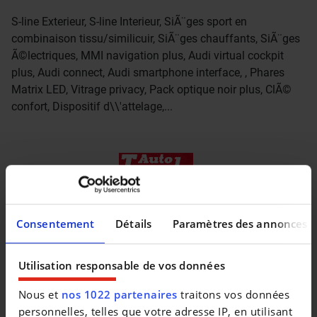
S-line Exterieur, S-line Interieur, SiÃ¨ges sport en
combinaison tissu/similicuir, SiÃ¨ges chauffants, SiÃ¨ges
Ã©lectriques, MMI navigation plus, Audi virtual cockpit
plus, Audi connect, Audi smartphone interface, , Phares
Matrix LED, Vitrage privacy, Pack optique noir plus, ClÃ©
confort, Dispositif d\\'attelage,...
Consentement
Détails
Paramètres des annonces
Utilisation responsable de vos données
Nous et
nos 1022 partenaires
traitons vos données
personnelles, telles que votre adresse IP, en utilisant