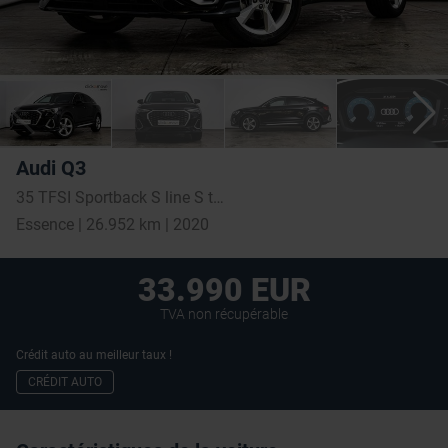
Audi Q3
35 TFSI Sportback S line S tronic
Essence | 26.952 km | 2020
33.990 EUR
TVA non récupérable
Crédit auto au meilleur taux !
CRÉDIT AUTO