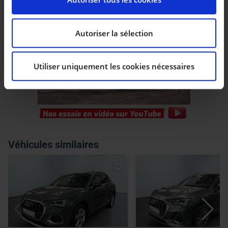
personnelles et définir vos préférences, reportez-vous
à la
section « Détails »
. Vous pouvez modifier ou
retirer votre consentement à tout moment à partir de
Autoriser la sélection
la déclaration sur les cookies.
Utiliser uniquement les cookies nécessaires
Les cookies nous permettent de personnaliser le
contenu et les annonces, d’offrir des fonctionnalités
relatives aux médias sociaux et d’analyser notre trafic.
Nous partageons également des informations sur
l’utilisation de notre site avec nos partenaires de
médias sociaux, de publicité et d’analyse, qui peuvent
combiner celles-ci avec d’autres informations que vous
Véhicules similaires
leur avez fournies ou qu’ils ont collectées lors de votre
utilisation de leurs services.