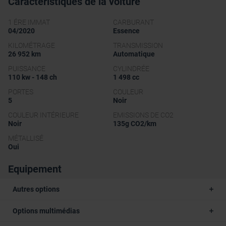
Caractéristiques de la voiture
1 ÉRE IMMAT
CARBURANT
04/2020
Essence
KILOMÉTRAGE
TRANSMISSION
26 952 km
Automatique
PUISSANCE
CYLINDRÉE
110 kw - 148 ch
1 498 cc
PORTES
COULEUR
5
Noir
COULEUR INTÉRIEURE
EMISSIONS DE CO2
Noir
135g CO2/km
MÉTALLISÉ
Oui
Equipement
Autres options
Options multimédias