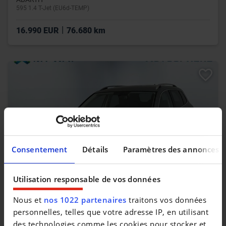
595 1.4 T-Jet (EU6d-TEMP)
|
16.990 EUR
76.680 km
Consentement
Détails
Paramètres des annonces
Utilisation responsable de vos données
Nous et
nos 1022 partenaires
traitons vos données
SKODA KAROQ
Ambition*GPS*Caméra*Carplay*Attelage*Capteurs Av/Ar
personnelles, telles que votre adresse IP, en utilisant
des technologies comme les cookies pour stocker et