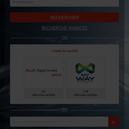
RECHERCHER
RECHERCHE AVANCÉE
OU
Labels de qualité
84
718
véhicules certifiés
véhicules certifiés
OU