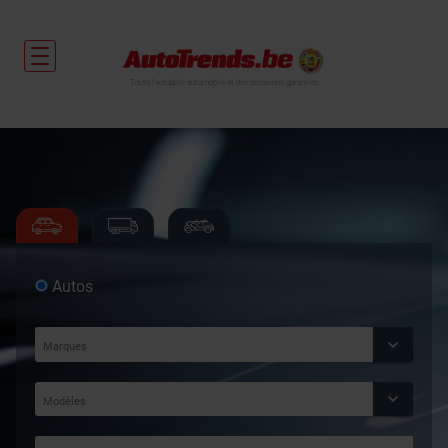
Toute l'actualité automobile et des occasions garanties
Autos